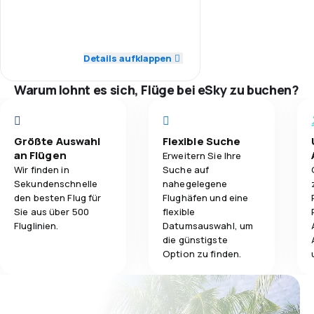
5,0
Pünktlichkeit
5,0
Gepäckbeförderung
5,0
Flugnetz
Details aufklappen
5,0
Verpflegung
5,0
Ticketpreise
Warum lohnt es sich, Flüge bei eSky zu buchen?
4,0
Reisekomfort
Größte Auswahl
Flexible Suche
5,0
Gepäckbeförderung
an Flügen
Erweitern Sie Ihre
Wir finden in
Suche auf
5,0
Verpflegung
Sekundenschnelle
nahegelegene
den besten Flug für
Flughäfen und eine
Sie aus über 500
flexible
Fluglinien.
Datumsauswahl, um
die günstigste
Option zu finden.