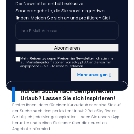
Der Newsletter enthält exklusive
Sonderangebote, die Sie sonst nirgendwo
finden. Melden Sie sich an und profitieren Sie!
Ihre E-Mail-Adresse
Abonnieren
Mehr Reisen zu super Preisen im Newsletter.
Ich stimme
zu, Marketinginformationen von eSky.pl S.A an die von mir
angegebene E-Mail-Adresse zu erhalten.
Mehr anzeigen
Auf der Suche nach dem perfekten
Urlaub? Lassen Sie sich inspirieren!
Fehlen Ihnen Ideen für einen Kurzurlaub oder sind Sie auf
der Suche nach dem perfekten Urlaub? Bei eSky finden
Sie täglich jede Menge Inspiration. Laden Sie unsere App
herunter und bleiben Sie immer über die neuesten
Angebote informiert.