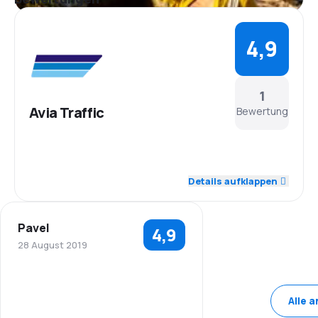
4,9
1
Avia Traffic
Bewertung
5,0
Personal
Details aufklappen
5,0
Pünktlichkeit
Pavel
4,9
5,0
Flugnetz
28 August 2019
5,0
Ticketpreise
5,0
Personal
Alle 
4,0
Reisekomfort