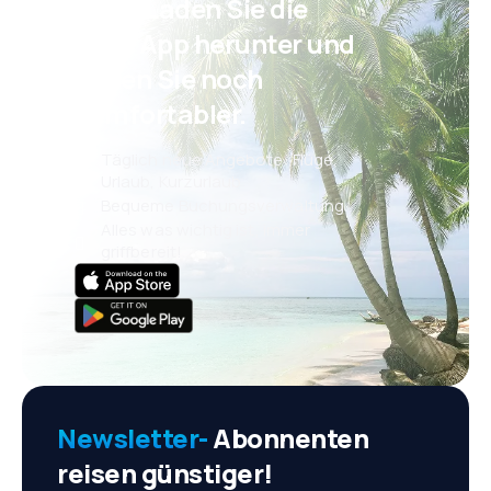
Psst! Laden Sie die
eSky App herunter und
reisen Sie noch
komfortabler.
Täglich neue Angebote: Flüge,
Urlaub, Kurzurlaub
Bequeme Buchungsverwaltung
Alles was wichtig ist, immer
griffbereit!
Newsletter-
Abonnenten
reisen günstiger!