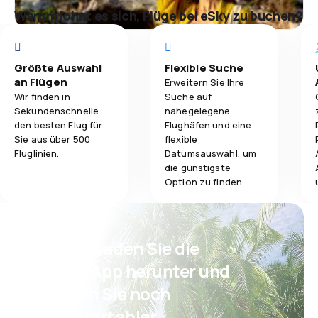
Warum lohnt es sich, Flüge bei eSky zu buchen?
Größte Auswahl
Flexible Suche
an Flügen
Erweitern Sie Ihre
Wir finden in
Suche auf
Sekundenschnelle
nahegelegene
den besten Flug für
Flughäfen und eine
Sie aus über 500
flexible
Fluglinien.
Datumsauswahl, um
die günstigste
Option zu finden.
Psst! Laden Sie die
eSky App herunter und
reisen Sie noch
komfortabler.