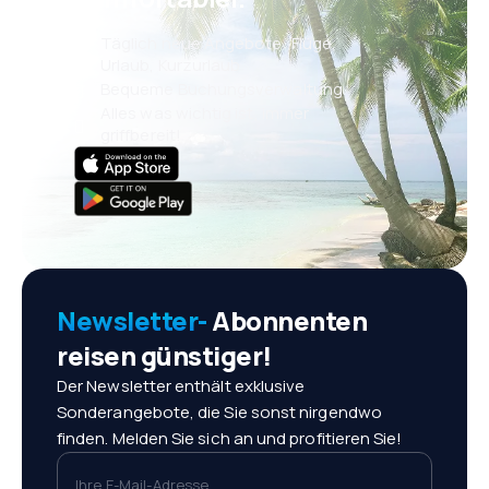
Täglich neue Angebote: Flüge,
Urlaub, Kurzurlaub
Bequeme Buchungsverwaltung
Alles was wichtig ist, immer
griffbereit!
Newsletter-
Abonnenten
reisen günstiger!
Der Newsletter enthält exklusive
Sonderangebote, die Sie sonst nirgendwo
finden. Melden Sie sich an und profitieren Sie!
Ihre E-Mail-Adresse