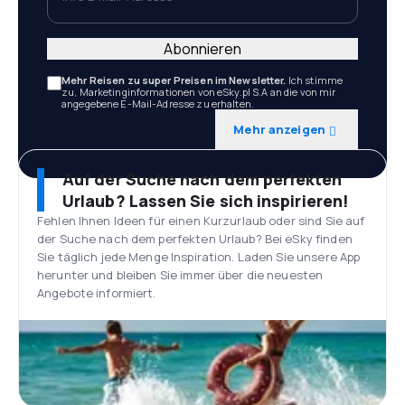
Abonnieren
Mehr Reisen zu super Preisen im Newsletter.
Ich stimme
zu, Marketinginformationen von eSky.pl S.A an die von mir
angegebene E-Mail-Adresse zu erhalten.
Mehr anzeigen
Auf der Suche nach dem perfekten
Urlaub? Lassen Sie sich inspirieren!
Fehlen Ihnen Ideen für einen Kurzurlaub oder sind Sie auf
der Suche nach dem perfekten Urlaub? Bei eSky finden
Sie täglich jede Menge Inspiration. Laden Sie unsere App
herunter und bleiben Sie immer über die neuesten
Angebote informiert.