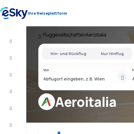
Ihre Reiseplattform
Fluggesellschaften
Aeroitalia
Flug+Hotel
Hin- und Rückflug
Nur Hinflug
Flüge
Von
Urlaub
Last
Minute
Aeroitalia
Kurzurlaub
Unterkunft