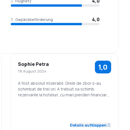
4,0
Flugnetz
4,0
Gepäckbeförderung
Sophie Petra
1,0
18 August 2024
A fost absolut mizerabil. Orele de zbor s-au
schimbat de trei ori. A trebuit sa schimb
rezervarile la hoteluri, cu mari pierderi financiare.
Fara cuvinte!
1,0
1,0
Personal
Pünktlichkeit
1,0
1,0
Flugnetz
Ticketpreise
Details aufklappen