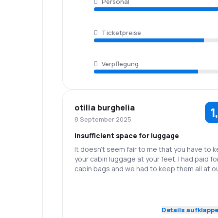
Personal
Ticketpreise
Verpflegung
otilia burghelia
1
8 September 2025
insufficient space for luggage
It doesn't seem fair to me that you have to 
your cabin luggage at your feet. I had paid fo
cabin bags and we had to keep them all at o
feet. We weren't allowed to put them in the
cabin.
1,0
Personal
Pünktlichkeit
Details aufklapp
2,0
Flugnetz
Ticketpreise