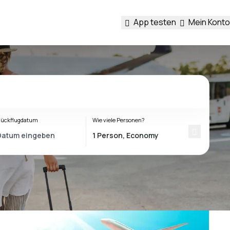
App testen
Mein Konto
ückflugdatum
Wie viele Personen?