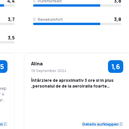
4,4
3,8
Pünktlichkeit
3,7
3,8
Reisekomfort
3,5
Alina
,5
1,6
18 September 2024
Întârziere de aproximativ 3 ore si in plus
,personalul de de la aeroiralia foarte
keep
impertinent si prost educat
r 4
ur
1,0
1,0
Personal
Pünktlichkeit
2,0
2,0
2,0
Flugnetz
Ticketpreise
en
Details aufklappen
2,0