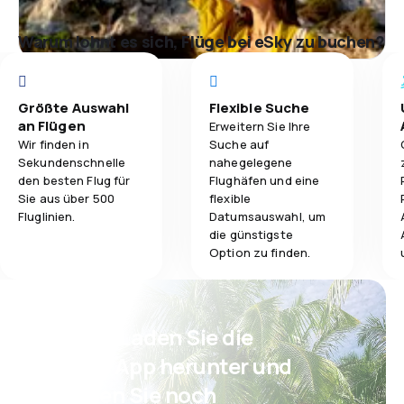
Warum lohnt es sich, Flüge bei eSky zu buchen?
Größte Auswahl
Flexible Suche
an Flügen
Erweitern Sie Ihre
Wir finden in
Suche auf
Sekundenschnelle
nahegelegene
den besten Flug für
Flughäfen und eine
Sie aus über 500
flexible
Fluglinien.
Datumsauswahl, um
die günstigste
Option zu finden.
Psst! Laden Sie die
eSky App herunter und
reisen Sie noch