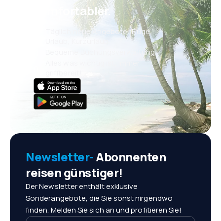
komfortabler.
Täglich neue Angebote: Flüge,
Urlaub, Kurzurlaub
Bequeme Buchungsverwaltung
Alles was wichtig ist, immer
griffbereit!
Newsletter-
Abonnenten
reisen günstiger!
Der Newsletter enthält exklusive
Sonderangebote, die Sie sonst nirgendwo
finden. Melden Sie sich an und profitieren Sie!