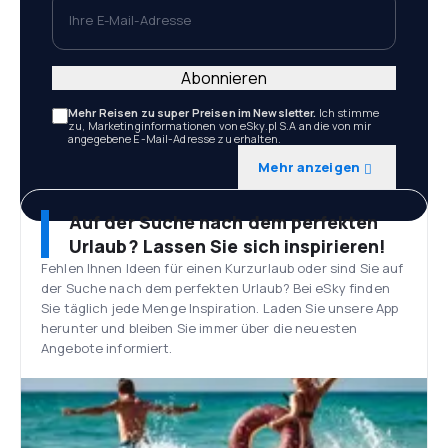
Ihre E-Mail-Adresse
Abonnieren
Mehr Reisen zu super Preisen im Newsletter.
Ich stimme
zu, Marketinginformationen von eSky.pl S.A an die von mir
angegebene E-Mail-Adresse zu erhalten.
Mehr anzeigen
Auf der Suche nach dem perfekten
Urlaub? Lassen Sie sich inspirieren!
Fehlen Ihnen Ideen für einen Kurzurlaub oder sind Sie auf
der Suche nach dem perfekten Urlaub? Bei eSky finden
Sie täglich jede Menge Inspiration. Laden Sie unsere App
herunter und bleiben Sie immer über die neuesten
Angebote informiert.