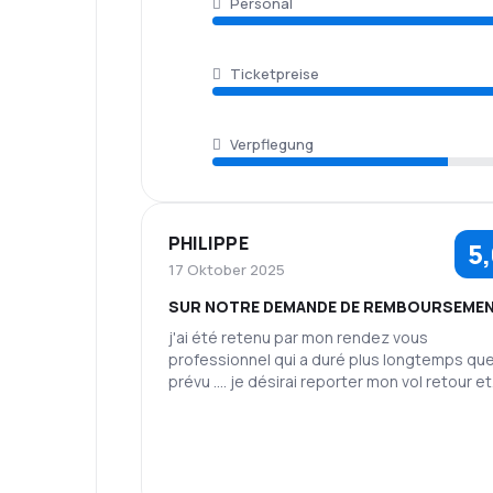
Personal
Ticketpreise
Verpflegung
PHILIPPE
5
17 Oktober 2025
SUR NOTRE DEMANDE DE REMBOURSEME
j'ai été retenu par mon rendez vous
professionnel qui a duré plus longtemps qu
prévu .... je désirai reporter mon vol retour et
cela a été impossible sur votre site ;.... j'ai d
acheté un billet directement sur le site AIR
CORSICA et déposé une demande de
remboursement .... les échanges ont été
compliqués entre la dame polonaise parlant