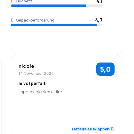
4,1
Flugnetz
4,7
Gepäckbeförderung
nicole
5,0
14 November 2024
le vol parfait
impeccable rien a dire
5,0
5,0
Personal
Pünktlichkeit
5,0
5,0
Flugnetz
Ticketpreise
Details aufklappen