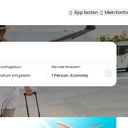
App testen
Mein Konto
ückflugdatum
Wie viele Personen?