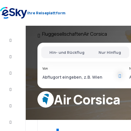
Ihre Reiseplattform
Fluggesellschaften
Air Corsica
Flug+Hotel
Hin- und Rückflug
Nur Hinflug
Flüge
Von
Urlaub
Last
Minute
Air Corsica
Kurzurlaub
Unterkunft