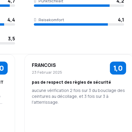
4,7
4,2
Pünktlichkeit
4,4
4,1
Reisekomfort
3,5
FRANCOIS
,0
1,0
23 Februar 2025
NT
pas de respect des règles de sécurité
aucune vérification 2 fois sur 3 du bouclage des
e
ceintures au décollage, et 3 fois sur 3 à
l'atterrissage.
onc