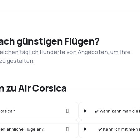
nach günstigen Flügen?
rgleichen täglich Hunderte von Angeboten, um Ihre
zu gestalten.
n zu Air Corsica
Corsica?
✔️ Wann kann man die b
ten ähnliche Flüge an?
✔️ Kann ich mit mein