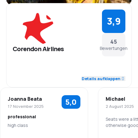
3,9
45
Corendon Airlines
Bewertungen
4,2
Personal
Details aufklappen
4,0
Pünktlichkeit
Joanna Beata
Michael
5,0
4,1
Flugnetz
17 November 2025
2 August 2025
professional
3,9
Ticketpreise
Seats were a lit
high class
otherwise good
3,8
Reisekomfort