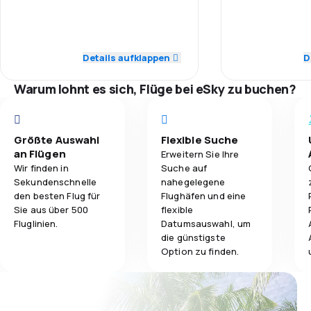
5,0
Personal
Personal
4,1
Gepäckbeförderung
5,0
Pünktlichkeit
Pünktlichkeit
Details aufklappen
D
2,8
Verpflegung
5,0
Flugnetz
Flugnetz
Warum lohnt es sich, Flüge bei eSky zu buchen?
5,0
Ticketpreise
Ticketpreise
5,0
Reisekomfort
Reisekomfort
Größte Auswahl
Flexible Suche
an Flügen
Erweitern Sie Ihre
Wir finden in
Suche auf
5,0
Gepäckbeförderung
Gepäckbeför
Sekundenschnelle
nahegelegene
den besten Flug für
Flughäfen und eine
5,0
Verpflegung
Verpflegung
Sie aus über 500
flexible
Fluglinien.
Datumsauswahl, um
die günstigste
Option zu finden.