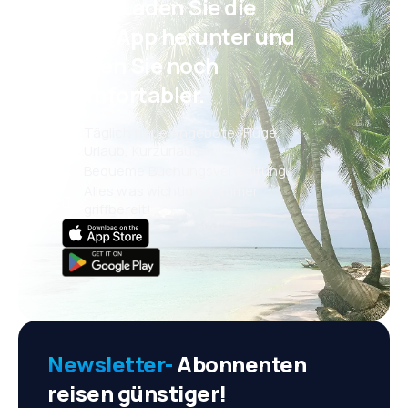
Psst! Laden Sie die
eSky App herunter und
reisen Sie noch
komfortabler.
Täglich neue Angebote: Flüge,
Urlaub, Kurzurlaub
Bequeme Buchungsverwaltung
Alles was wichtig ist, immer
griffbereit!
Newsletter-
Abonnenten
reisen günstiger!