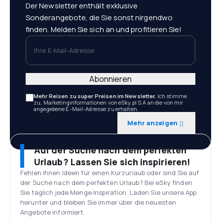
Der Newsletter enthält exklusive
Sonderangebote, die Sie sonst nirgendwo
finden. Melden Sie sich an und profitieren Sie!
Ihre E-Mail-Adresse
Abonnieren
Mehr Reisen zu super Preisen im Newsletter.
Ich stimme
zu, Marketinginformationen von eSky.pl S.A an die von mir
angegebene E-Mail-Adresse zu erhalten.
Mehr anzeigen
Auf der Suche nach dem perfekten
Urlaub? Lassen Sie sich inspirieren!
Fehlen Ihnen Ideen für einen Kurzurlaub oder sind Sie auf
der Suche nach dem perfekten Urlaub? Bei eSky finden
Sie täglich jede Menge Inspiration. Laden Sie unsere App
herunter und bleiben Sie immer über die neuesten
Angebote informiert.