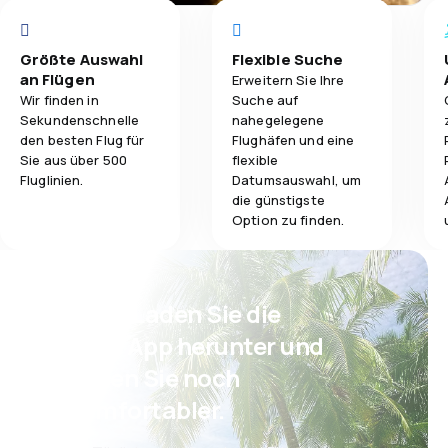
Größte Auswahl
Flexible Suche
an Flügen
Erweitern Sie Ihre
Wir finden in
Suche auf
Sekundenschnelle
nahegelegene
den besten Flug für
Flughäfen und eine
Sie aus über 500
flexible
Fluglinien.
Datumsauswahl, um
die günstigste
Option zu finden.
Psst! Laden Sie die
eSky App herunter und
reisen Sie noch
komfortabler.