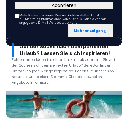
Abonnieren
Mehr Reisen zu super Preisen im Newsletter.
Ich stimme
zu, Marketinginformationen von eSky.pl S.A an die von mir
angegebene E-Mail-Adresse zu erhalten.
Mehr anzeigen
Auf der Suche nach dem perfekten
Urlaub? Lassen Sie sich inspirieren!
Fehlen Ihnen Ideen für einen Kurzurlaub oder sind Sie auf
der Suche nach dem perfekten Urlaub? Bei eSky finden
Sie täglich jede Menge Inspiration. Laden Sie unsere App
herunter und bleiben Sie immer über die neuesten
Angebote informiert.