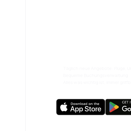
Psst! Laden Sie
herunter und re
komfortabler.
Täglich neue Angebote: Flüge, Ur
Bequeme Buchungsverwaltung
Alles was wichtig ist, immer griffb