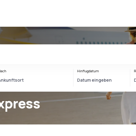
Nach
Hinflugdatum
R
xpress