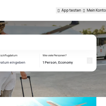
App testen
Mein Konto
ückflugdatum
Wie viele Personen?