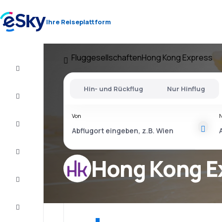
Ihre Reiseplattform
Fluggesellschaften
Hong Kong Express
Flug+Hotel
Hin- und Rückflug
Nur Hinflug
Flüge
Von
Urlaub
Last
Minute
Hong Kong E
Kurzurlaub
Unterkunft