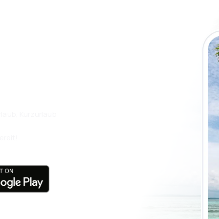
 die eSky App
isen Sie noch
laub, Kurzurlaub
ereit!