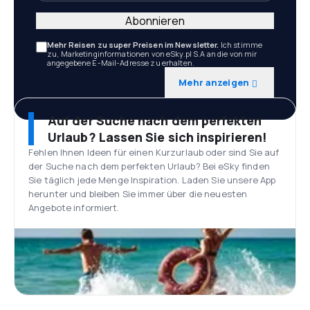
Abonnieren
Mehr Reisen zu super Preisen im Newsletter.
Ich stimme
zu, Marketinginformationen von eSky.pl S.A an die von mir
angegebene E-Mail-Adresse zu erhalten.
Mehr anzeigen
Auf der Suche nach dem perfekten
Urlaub? Lassen Sie sich inspirieren!
Fehlen Ihnen Ideen für einen Kurzurlaub oder sind Sie auf
der Suche nach dem perfekten Urlaub? Bei eSky finden
Sie täglich jede Menge Inspiration. Laden Sie unsere App
herunter und bleiben Sie immer über die neuesten
Angebote informiert.