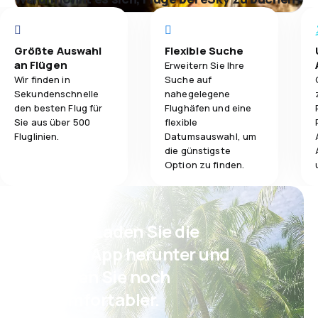
Größte Auswahl
Flexible Suche
an Flügen
Erweitern Sie Ihre
Wir finden in
Suche auf
Sekundenschnelle
nahegelegene
den besten Flug für
Flughäfen und eine
Sie aus über 500
flexible
Fluglinien.
Datumsauswahl, um
die günstigste
Option zu finden.
Psst! Laden Sie die
eSky App herunter und
reisen Sie noch
komfortabler.