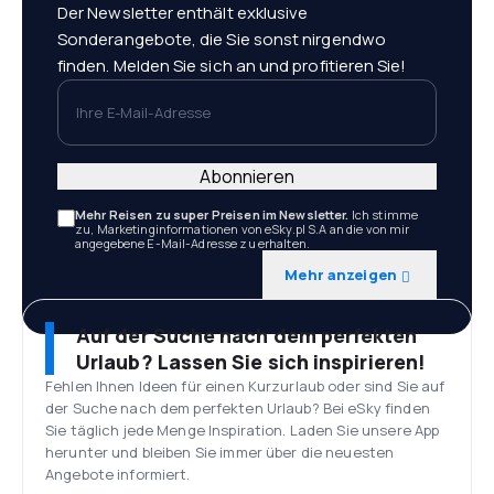
Der Newsletter enthält exklusive
Sonderangebote, die Sie sonst nirgendwo
finden. Melden Sie sich an und profitieren Sie!
Ihre E-Mail-Adresse
Abonnieren
Mehr Reisen zu super Preisen im Newsletter.
Ich stimme
zu, Marketinginformationen von eSky.pl S.A an die von mir
angegebene E-Mail-Adresse zu erhalten.
Mehr anzeigen
Auf der Suche nach dem perfekten
Urlaub? Lassen Sie sich inspirieren!
Fehlen Ihnen Ideen für einen Kurzurlaub oder sind Sie auf
der Suche nach dem perfekten Urlaub? Bei eSky finden
Sie täglich jede Menge Inspiration. Laden Sie unsere App
herunter und bleiben Sie immer über die neuesten
Angebote informiert.