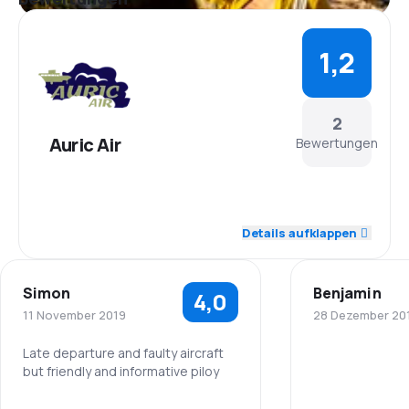
1,2
2
Auric Air
Bewertungen
1,0
Personal
Details aufklappen
1,0
Pünktlichkeit
Simon
Benjamin
4,0
1,0
Flugnetz
11 November 2019
28 Dezember 20
1,0
Ticketpreise
Late departure and faulty aircraft
but friendly and informative piloy
Personal
1,0
Reisekomfort