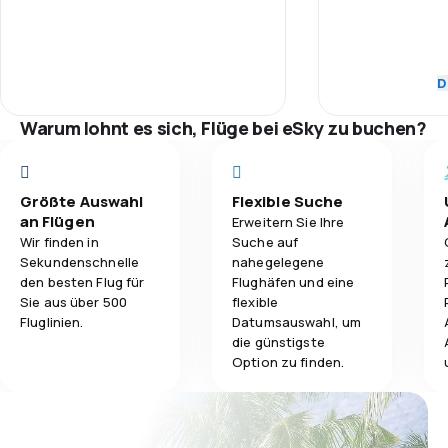
Pünktlichkeit
1,0
Gepäckbeförderung
Flugnetz
D
1,0
Verpflegung
Ticketpreise
Warum lohnt es sich, Flüge bei eSky zu buchen?
Reisekomfort
Größte Auswahl
Flexible Suche
Gepäckbeför
an Flügen
Erweitern Sie Ihre
Wir finden in
Suche auf
Verpflegung
Sekundenschnelle
nahegelegene
den besten Flug für
Flughäfen und eine
Sie aus über 500
flexible
Fluglinien.
Datumsauswahl, um
die günstigste
Option zu finden.