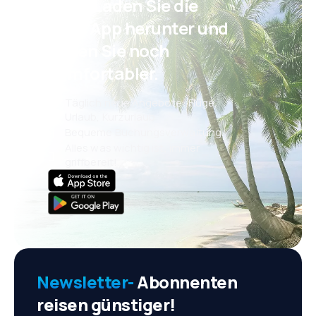
Psst! Laden Sie die
eSky App herunter und
reisen Sie noch
komfortabler.
Täglich neue Angebote: Flüge,
Urlaub, Kurzurlaub
Bequeme Buchungsverwaltung
Alles was wichtig ist, immer
griffbereit!
Newsletter-
Abonnenten
reisen günstiger!