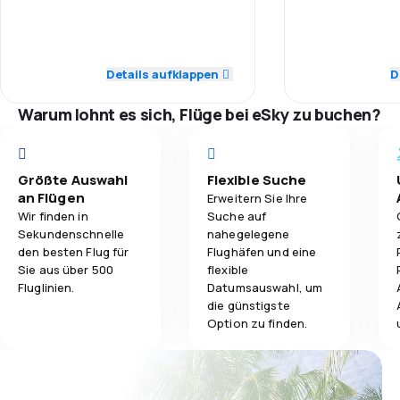
4,0
Pünktlichkeit
Pünktlichkeit
4,0
Gepäckbeförderung
4,0
Flugnetz
Flugnetz
Details aufklappen
D
3,0
Verpflegung
2,0
Ticketpreise
Ticketpreise
Warum lohnt es sich, Flüge bei eSky zu buchen?
3,0
Reisekomfort
Reisekomfort
Größte Auswahl
Flexible Suche
2,0
Gepäckbeförderung
Gepäckbeför
an Flügen
Erweitern Sie Ihre
Wir finden in
Suche auf
1,0
Verpflegung
Verpflegung
Sekundenschnelle
nahegelegene
den besten Flug für
Flughäfen und eine
Sie aus über 500
flexible
Fluglinien.
Datumsauswahl, um
die günstigste
Option zu finden.