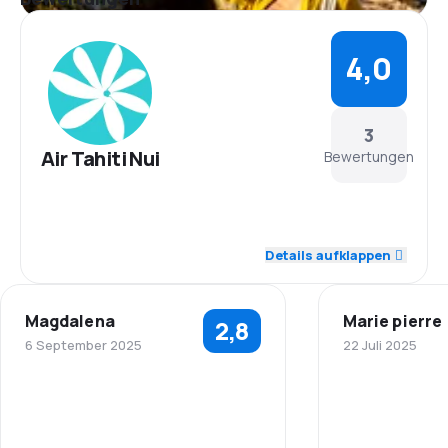
4,0
3
Air Tahiti Nui
Bewertungen
4,7
Personal
Details aufklappen
4,3
Pünktlichkeit
Magdalena
Marie pierre
2,8
4,7
Flugnetz
6 September 2025
22 Juli 2025
3,7
Ticketpreise
4,0
Personal
Personal
3,7
Reisekomfort