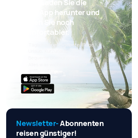
Psst! Laden Sie die
eSky App herunter und
reisen Sie noch
komfortabler.
Täglich neue Angebote: Flüge,
Urlaub, Kurzurlaub
Bequeme Buchungsverwaltung
Alles was wichtig ist, immer
griffbereit!
Newsletter-
Abonnenten
reisen günstiger!