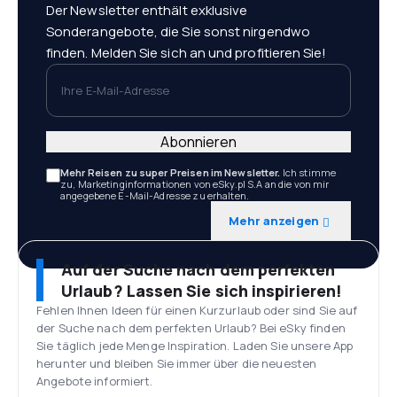
Der Newsletter enthält exklusive
Sonderangebote, die Sie sonst nirgendwo
finden. Melden Sie sich an und profitieren Sie!
Ihre E-Mail-Adresse
Abonnieren
Mehr Reisen zu super Preisen im Newsletter.
Ich stimme
zu, Marketinginformationen von eSky.pl S.A an die von mir
angegebene E-Mail-Adresse zu erhalten.
Mehr anzeigen
Auf der Suche nach dem perfekten
Urlaub? Lassen Sie sich inspirieren!
Fehlen Ihnen Ideen für einen Kurzurlaub oder sind Sie auf
der Suche nach dem perfekten Urlaub? Bei eSky finden
Sie täglich jede Menge Inspiration. Laden Sie unsere App
herunter und bleiben Sie immer über die neuesten
Angebote informiert.