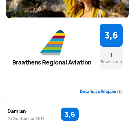
Bewertungen
3,6
1
Braathens Regional Aviation
Bewertung
4,0
Personal
Details aufklappen
4,0
Pünktlichkeit
Damian
3,6
4,0
Flugnetz
24 September 2019
3,0
Ticketpreise