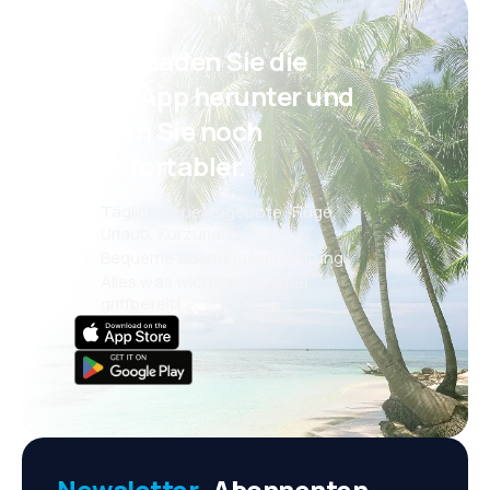
Psst! Laden Sie die
eSky App herunter und
reisen Sie noch
komfortabler.
Täglich neue Angebote: Flüge,
Urlaub, Kurzurlaub
Bequeme Buchungsverwaltung
Alles was wichtig ist, immer
griffbereit!
Newsletter-
Abonnenten