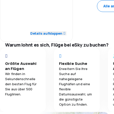
4,0
Personal
Alle 
3,0
Reisekomfort
4,0
Pünktlichkeit
4,0
Gepäckbeförderung
4,0
Flugnetz
Details aufklappen
2,0
Verpflegung
3,0
Ticketpreise
Warum lohnt es sich, Flüge bei eSky zu buchen?
3,0
Reisekomfort
Größte Auswahl
Flexible Suche
4,0
Gepäckbeförderung
an Flügen
Erweitern Sie Ihre
Wir finden in
Suche auf
2,0
Verpflegung
Sekundenschnelle
nahegelegene
den besten Flug für
Flughäfen und eine
Sie aus über 500
flexible
Fluglinien.
Datumsauswahl, um
die günstigste
Option zu finden.