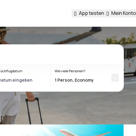
App testen
Mein Konto
ückflugdatum
Wie viele Personen?