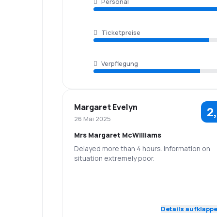
Personal
Ticketpreise
Verpflegung
Margaret Evelyn
2
26 Mai 2025
Mrs Margaret McWilliams
Delayed more than 4 hours. Information on
situation extremely poor.
4,0
Personal
Pünktlichkeit
2,0
Flugnetz
Ticketpreise
Details aufklapp