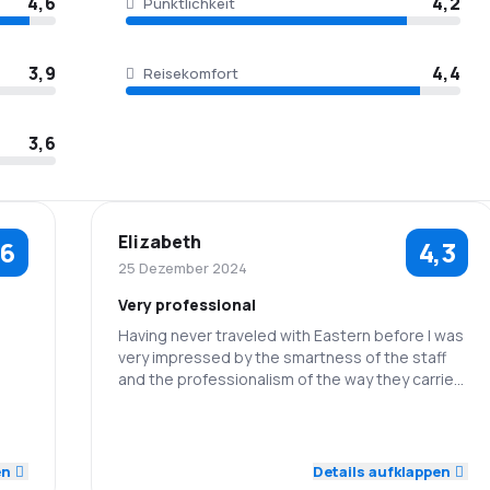
4,6
4,2
Pünktlichkeit
3,9
4,4
Reisekomfort
3,6
Elizabeth
,6
4,3
25 Dezember 2024
Very professional
Having never traveled with Eastern before I was
very impressed by the smartness of the staff
and the professionalism of the way they carried
out their job . A bonus getting a complementary
1,0
drink and snack.
5,0
4,0
Personal
Pünktlichkeit
2,0
en
Details aufklappen
4,0
4,0
Flugnetz
Ticketpreise