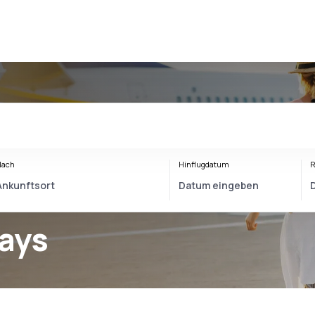
Nach
Hinflugdatum
R
ways