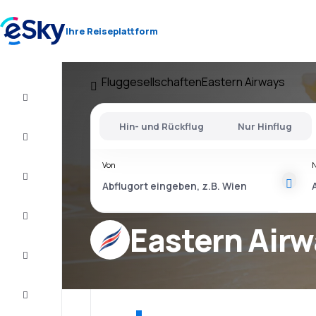
Ihre Reiseplattform
Fluggesellschaften
Eastern Airways
Flug+Hotel
Hin- und Rückflug
Nur Hinflug
Flüge
Von
Urlaub
Last
Minute
Eastern Air
Kurzurlaub
Unterkunft