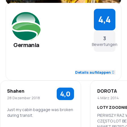
4,4
3
Germania
Bewertungen
5,0
Personal
Details aufklappen
5,0
Pünktlichkeit
Shahen
DOROTA
4,0
4,0
Flugnetz
28 Dezember 2018
4 März 2014
LOTY ZGODNIE
4,3
Ticketpreise
Just my cabin baggage was broken
during transit.
PIERWSZY RAZ 
CZĘSTO LOT BE
4,3
Reisekomfort
NAWET PRZED C