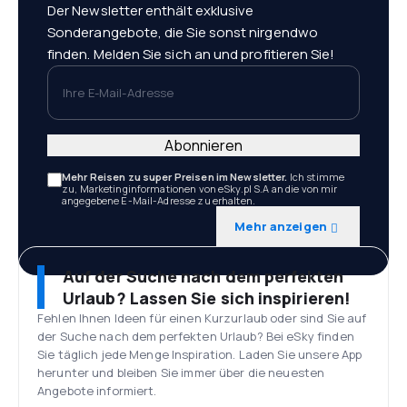
Der Newsletter enthält exklusive
Sonderangebote, die Sie sonst nirgendwo
finden. Melden Sie sich an und profitieren Sie!
Ihre E-Mail-Adresse
Abonnieren
Mehr Reisen zu super Preisen im Newsletter.
Ich stimme
zu, Marketinginformationen von eSky.pl S.A an die von mir
angegebene E-Mail-Adresse zu erhalten.
Mehr anzeigen
Auf der Suche nach dem perfekten
Urlaub? Lassen Sie sich inspirieren!
Fehlen Ihnen Ideen für einen Kurzurlaub oder sind Sie auf
der Suche nach dem perfekten Urlaub? Bei eSky finden
Sie täglich jede Menge Inspiration. Laden Sie unsere App
herunter und bleiben Sie immer über die neuesten
Angebote informiert.