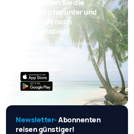
Psst! Laden Sie die
eSky App herunter und
reisen Sie noch
komfortabler.
Täglich neue Angebote: Flüge,
Urlaub, Kurzurlaub
Bequeme Buchungsverwaltung
Alles was wichtig ist, immer
griffbereit!
Newsletter-
Abonnenten
reisen günstiger!