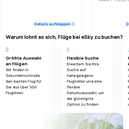
5,0
Personal
4,3
Gepäckbeförderung
Personal
5,0
Pünktlichkeit
Details aufklappen
D
4,3
Verpflegung
Pünktlichkeit
3,0
Flugnetz
Warum lohnt es sich, Flüge bei eSky zu buchen?
Flugnetz
5,0
Ticketpreise
Ticketpreise
4,0
Reisekomfort
Größte Auswahl
Flexible Suche
an Flügen
Erweitern Sie Ihre
Reisekomfort
Wir finden in
Suche auf
3,0
Gepäckbeförderung
Sekundenschnelle
nahegelegene
den besten Flug für
Flughäfen und eine
Gepäckbeför
4,0
Verpflegung
Sie aus über 500
flexible
Fluglinien.
Datumsauswahl, um
Verpflegung
die günstigste
Option zu finden.