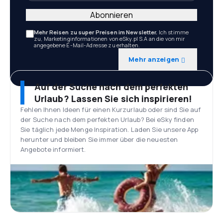
Abonnieren
Mehr Reisen zu super Preisen im Newsletter.
Ich stimme
zu, Marketinginformationen von eSky.pl S.A an die von mir
angegebene E-Mail-Adresse zu erhalten.
Mehr anzeigen
Auf der Suche nach dem perfekten
Urlaub? Lassen Sie sich inspirieren!
Fehlen Ihnen Ideen für einen Kurzurlaub oder sind Sie auf
der Suche nach dem perfekten Urlaub? Bei eSky finden
Sie täglich jede Menge Inspiration. Laden Sie unsere App
herunter und bleiben Sie immer über die neuesten
Angebote informiert.