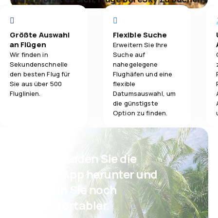
Größte Auswahl
Flexible Suche
an Flügen
Erweitern Sie Ihre
Wir finden in
Suche auf
Sekundenschnelle
nahegelegene
den besten Flug für
Flughäfen und eine
Sie aus über 500
flexible
Fluglinien.
Datumsauswahl, um
die günstigste
Option zu finden.
Psst! Laden Sie die
eSky App herunter und
reisen Sie noch
komfortabler.