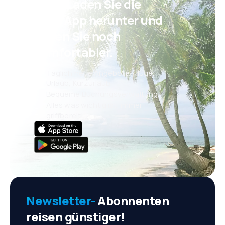
Psst! Laden Sie die
eSky App herunter und
reisen Sie noch
komfortabler.
Täglich neue Angebote: Flüge,
Urlaub, Kurzurlaub
Bequeme Buchungsverwaltung
Alles was wichtig ist, immer
griffbereit!
Newsletter-
Abonnenten
reisen günstiger!