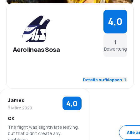
4,0
1
Aerolineas Sosa
Bewertung
Details aufklappen
James
4,0
3 März 2020
OK
The flight was slightly late leaving,
Alle 
but that didn't create any
problems.