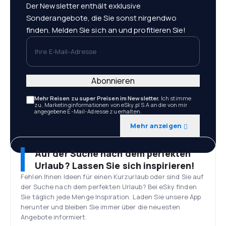
Der Newsletter enthält exklusive
Sonderangebote, die Sie sonst nirgendwo
finden. Melden Sie sich an und profitieren Sie!
Ihre E-Mail-Adresse
Abonnieren
Mehr Reisen zu super Preisen im Newsletter.
Ich stimme
zu, Marketinginformationen von eSky.pl S.A an die von mir
angegebene E-Mail-Adresse zu erhalten.
Mehr anzeigen
Auf der Suche nach dem perfekten
Urlaub? Lassen Sie sich inspirieren!
Fehlen Ihnen Ideen für einen Kurzurlaub oder sind Sie auf
der Suche nach dem perfekten Urlaub? Bei eSky finden
Sie täglich jede Menge Inspiration. Laden Sie unsere App
herunter und bleiben Sie immer über die neuesten
Angebote informiert.