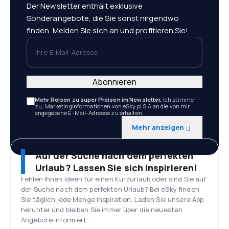
Der Newsletter enthält exklusive
Sonderangebote, die Sie sonst nirgendwo
finden. Melden Sie sich an und profitieren Sie!
Ihre E-Mail-Adresse
Abonnieren
Mehr Reisen zu super Preisen im Newsletter.
Ich stimme
zu, Marketinginformationen von eSky.pl S.A an die von mir
angegebene E-Mail-Adresse zu erhalten.
Mehr anzeigen
Auf der Suche nach dem perfekten
Urlaub? Lassen Sie sich inspirieren!
Fehlen Ihnen Ideen für einen Kurzurlaub oder sind Sie auf
der Suche nach dem perfekten Urlaub? Bei eSky finden
Sie täglich jede Menge Inspiration. Laden Sie unsere App
herunter und bleiben Sie immer über die neuesten
Angebote informiert.