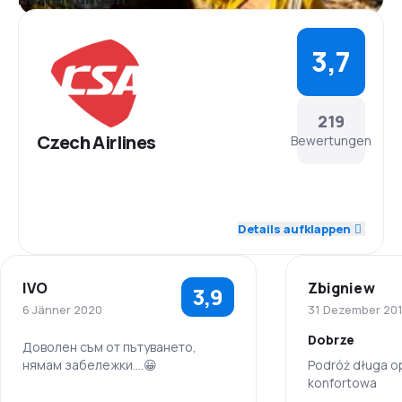
3,7
219
Czech Airlines
Bewertungen
4,3
Personal
Details aufklappen
3,7
Pünktlichkeit
IVO
Zbigniew
3,9
3,9
Flugnetz
6 Jänner 2020
31 Dezember 20
Dobrze
3,4
Ticketpreise
Доволен съм от пътуването,
нямам забележки....😀
Podróż długa o
konfortowa
3,6
Reisekomfort