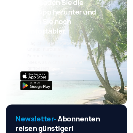
Psst! Laden Sie die
eSky App herunter und
reisen Sie noch
komfortabler.
Täglich neue Angebote: Flüge,
Urlaub, Kurzurlaub
Bequeme Buchungsverwaltung
Alles was wichtig ist, immer
griffbereit!
Newsletter-
Abonnenten
reisen günstiger!