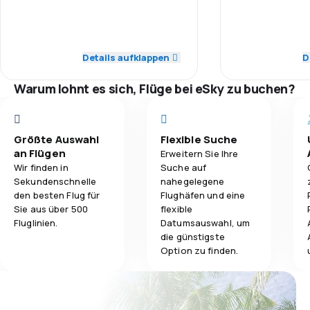
5,0
Personal
Personal
3,8
Gepäckbeförderung
3,0
Pünktlichkeit
Pünktlichkeit
Details aufklappen
D
3,0
Verpflegung
4,0
Flugnetz
Flugnetz
Warum lohnt es sich, Flüge bei eSky zu buchen?
4,0
Ticketpreise
Ticketpreise
4,0
Reisekomfort
Größte Auswahl
Flexible Suche
Reisekomfort
an Flügen
Erweitern Sie Ihre
Wir finden in
Suche auf
4,0
Gepäckbeförderung
Sekundenschnelle
nahegelegene
Gepäckbeför
den besten Flug für
Flughäfen und eine
3,0
Verpflegung
Sie aus über 500
flexible
Verpflegung
Fluglinien.
Datumsauswahl, um
die günstigste
Option zu finden.