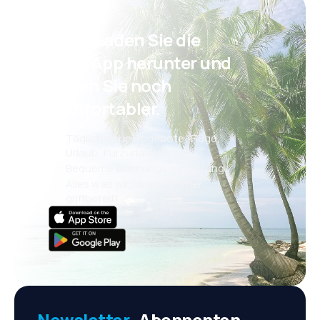
Psst! Laden Sie die
eSky App herunter und
reisen Sie noch
komfortabler.
Täglich neue Angebote: Flüge,
Urlaub, Kurzurlaub
Bequeme Buchungsverwaltung
Alles was wichtig ist, immer
griffbereit!
Newsletter-
Abonnenten