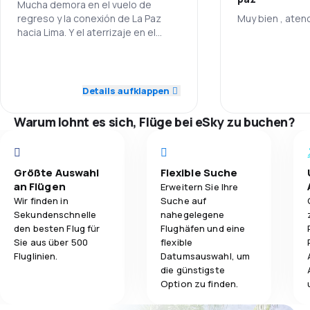
Mucha demora en el vuelo de
regreso y la conexión de La Paz
Muy bien , aten
3,9
Reisekomfort
hacia Lima. Y el aterrizaje en el
vuelo de regreso a Lima fue muy
4,0
brusco. Por último regresamos con
Gepäckbeförderung
4,0
Personal
dos maletas con los cierres rotos
!!!.
Details aufklappen
3,1
Verpflegung
1,0
Pünktlichkeit
Warum lohnt es sich, Flüge bei eSky zu buchen?
2,0
Flugnetz
3,0
Ticketpreise
Größte Auswahl
Flexible Suche
an Flügen
Erweitern Sie Ihre
3,0
Reisekomfort
Wir finden in
Suche auf
Sekundenschnelle
nahegelegene
den besten Flug für
Flughäfen und eine
1,0
Gepäckbeförderung
Sie aus über 500
flexible
Fluglinien.
Datumsauswahl, um
2,0
Verpflegung
die günstigste
Option zu finden.