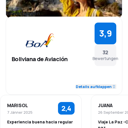
Bewertungen
3,9
32
Boliviana de Aviación
Bewertungen
4,2
Personal
Details aufklappen
3,8
Pünktlichkeit
MARISOL
JUANA
2,4
3,9
Flugnetz
7 Jänner 2025
26 September 2
Experiencia buena hacia regular
Viaje La Paz -
3,9
Ticketpreise
paz