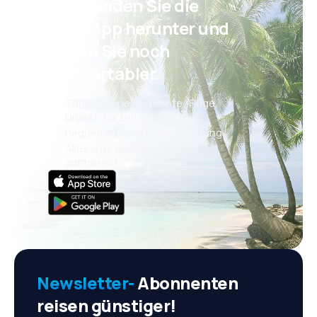
Psst! Laden Sie die
eSky App herunter und
reisen Sie noch
komfortabler.
Täglich neue Angebote: Flüge,
Urlaub, Kurzurlaub
Bequeme Buchungsverwaltung
Alles was wichtig ist, immer
griffbereit!
Newsletter-
Abonnenten
reisen günstiger!