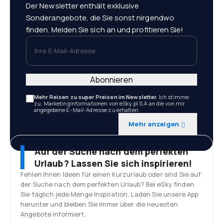
Der Newsletter enthält exklusive
Sonderangebote, die Sie sonst nirgendwo
finden. Melden Sie sich an und profitieren Sie!
Ihre E-Mail-Adresse
Abonnieren
Mehr Reisen zu super Preisen im Newsletter.
Ich stimme
zu, Marketinginformationen von eSky.pl S.A an die von mir
angegebene E-Mail-Adresse zu erhalten.
Mehr anzeigen
Auf der Suche nach dem perfekten
Urlaub? Lassen Sie sich inspirieren!
Fehlen Ihnen Ideen für einen Kurzurlaub oder sind Sie auf
der Suche nach dem perfekten Urlaub? Bei eSky finden
Sie täglich jede Menge Inspiration. Laden Sie unsere App
herunter und bleiben Sie immer über die neuesten
Angebote informiert.