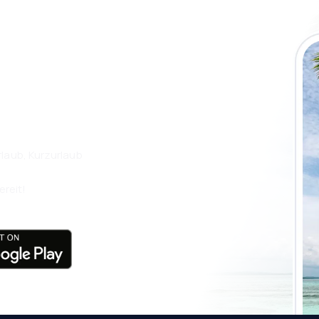
 die eSky App
isen Sie noch
laub, Kurzurlaub
ereit!