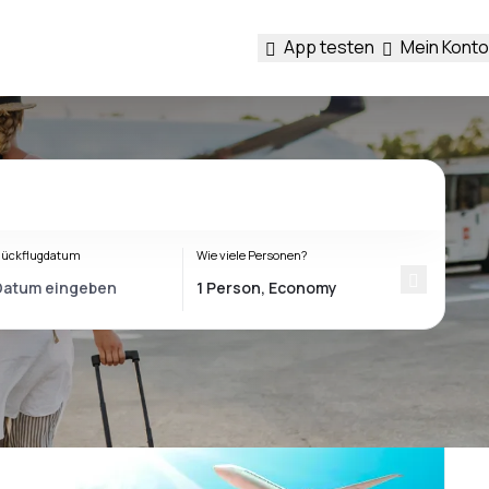
App testen
Mein Konto
ückflugdatum
Wie viele Personen?