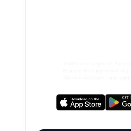
Psst! Laden Sie
herunter und re
komfortabler.
Täglich neue Angebote: Flüge, Ur
Bequeme Buchungsverwaltung
Alles was wichtig ist, immer griffb