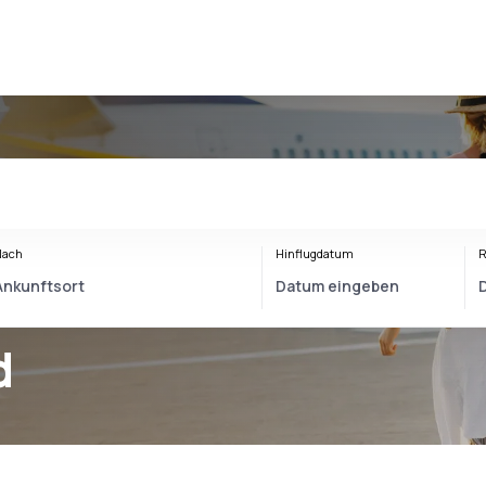
Nach
Hinflugdatum
R
d