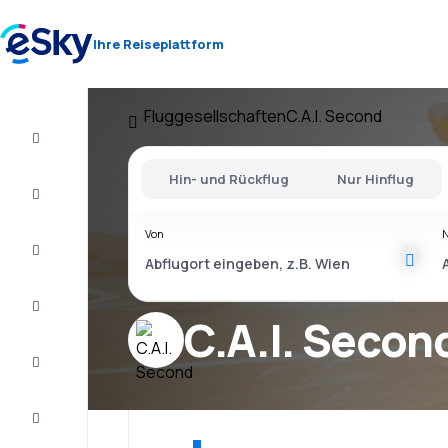
Ihre Reiseplattform
Fluggesellschaften
C.A.I. Second
Flug+Hotel
Hin- und Rückflug
Nur Hinflug
Flüge
Von
Urlaub
Last
Minute
C.A.I. Secon
Kurzurlaub
Unterkunft