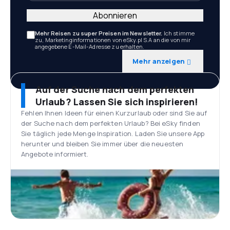
Abonnieren
Mehr Reisen zu super Preisen im Newsletter.
Ich stimme
zu, Marketinginformationen von eSky.pl S.A an die von mir
angegebene E-Mail-Adresse zu erhalten.
Mehr anzeigen
Auf der Suche nach dem perfekten
Urlaub? Lassen Sie sich inspirieren!
Fehlen Ihnen Ideen für einen Kurzurlaub oder sind Sie auf
der Suche nach dem perfekten Urlaub? Bei eSky finden
Sie täglich jede Menge Inspiration. Laden Sie unsere App
herunter und bleiben Sie immer über die neuesten
Angebote informiert.