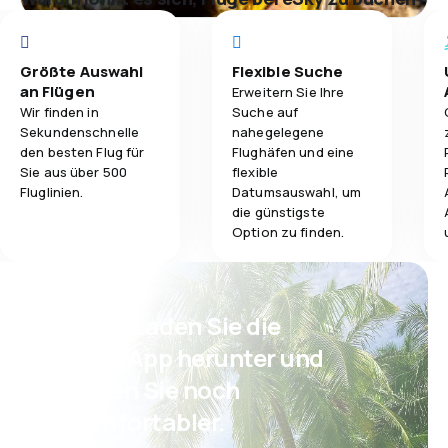
Größte Auswahl
Flexible Suche
an Flügen
Erweitern Sie Ihre
Wir finden in
Suche auf
Sekundenschnelle
nahegelegene
den besten Flug für
Flughäfen und eine
Sie aus über 500
flexible
Fluglinien.
Datumsauswahl, um
die günstigste
Option zu finden.
Psst! Laden Sie die
eSky App herunter und
reisen Sie noch
komfortabler.