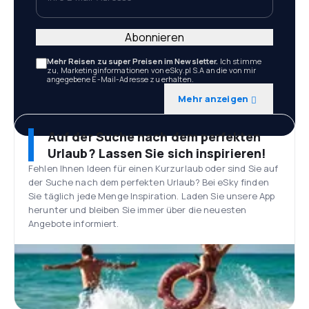
Abonnieren
Mehr Reisen zu super Preisen im Newsletter.
Ich stimme
zu, Marketinginformationen von eSky.pl S.A an die von mir
angegebene E-Mail-Adresse zu erhalten.
Mehr anzeigen
Auf der Suche nach dem perfekten
Urlaub? Lassen Sie sich inspirieren!
Fehlen Ihnen Ideen für einen Kurzurlaub oder sind Sie auf
der Suche nach dem perfekten Urlaub? Bei eSky finden
Sie täglich jede Menge Inspiration. Laden Sie unsere App
herunter und bleiben Sie immer über die neuesten
Angebote informiert.