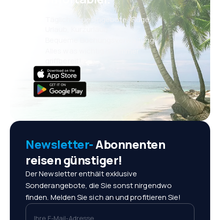
Täglich neue Angebote: Flüge,
Urlaub, Kurzurlaub
Bequeme Buchungsverwaltung
Alles was wichtig ist, immer
griffbereit!
Newsletter-
Abonnenten
reisen günstiger!
Der Newsletter enthält exklusive
Sonderangebote, die Sie sonst nirgendwo
finden. Melden Sie sich an und profitieren Sie!
Ihre E-Mail-Adresse