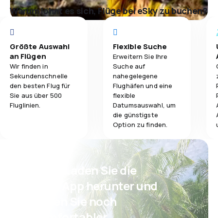
Warum lohnt es sich, Flüge bei eSky zu buchen?
Größte Auswahl
Flexible Suche
an Flügen
Erweitern Sie Ihre
Wir finden in
Suche auf
Sekundenschnelle
nahegelegene
den besten Flug für
Flughäfen und eine
Sie aus über 500
flexible
Fluglinien.
Datumsauswahl, um
die günstigste
Option zu finden.
Psst! Laden Sie die
eSky App herunter und
reisen Sie noch
komfortabler.