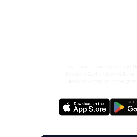
Psst! Laden Sie
herunter und re
komfortabler.
Täglich neue Angebote: Flüge, Ur
Bequeme Buchungsverwaltung
Alles was wichtig ist, immer griffb