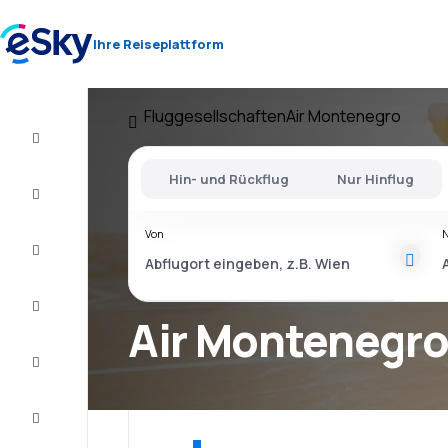
Ihre Reiseplattform
Fluggesellschaften
Air Montenegro
Flug+Hotel
Hin- und Rückflug
Nur Hinflug
Flüge
Von
Urlaub
Last
Minute
Air Montenegr
Kurzurlaub
Unterkunft