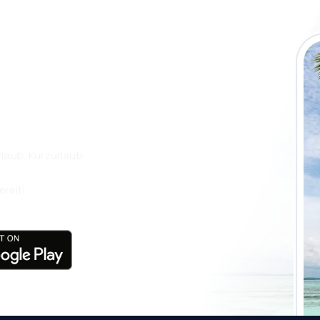
 die eSky App
isen Sie noch
laub, Kurzurlaub
ereit!