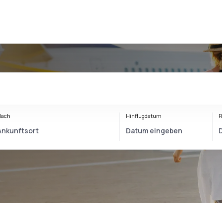
Nach
Hinflugdatum
R
o