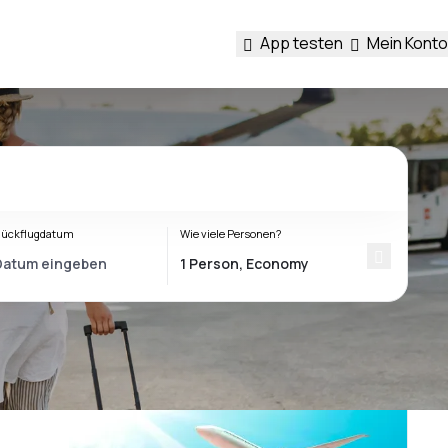
App testen
Mein Konto
ückflugdatum
Wie viele Personen?