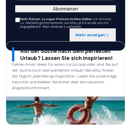
Abonnieren
Mehr Reisen zu super Preisen im Newsletter.
Ich stimme
zu, Marketinginformationen von eSky.pl S.A an die von mir
angegebene E-Mail-Adresse zu erhalten.
Mehr anzeigen
Auf der Suche nach dem perfekten
Urlaub? Lassen Sie sich inspirieren!
Fehlen Ihnen Ideen für einen Kurzurlaub oder sind Sie auf
der Suche nach dem perfekten Urlaub? Bei eSky finden
Sie täglich jede Menge Inspiration. Laden Sie unsere App
herunter und bleiben Sie immer über die neuesten
Angebote informiert.