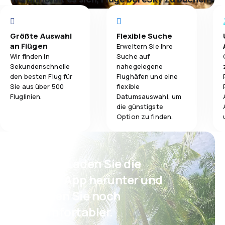
Größte Auswahl
Flexible Suche
an Flügen
Erweitern Sie Ihre
Wir finden in
Suche auf
Sekundenschnelle
nahegelegene
den besten Flug für
Flughäfen und eine
Sie aus über 500
flexible
Fluglinien.
Datumsauswahl, um
die günstigste
Option zu finden.
Psst! Laden Sie die
eSky App herunter und
reisen Sie noch
komfortabler.