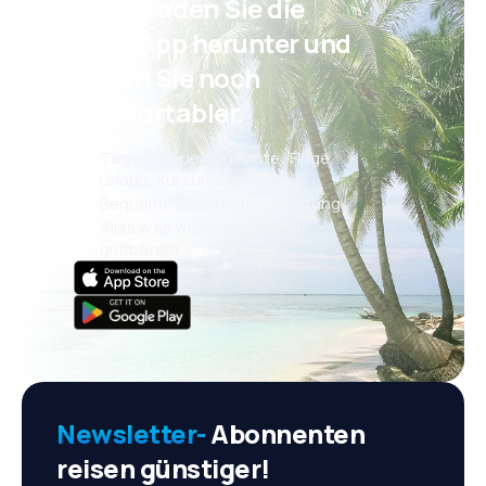
Psst! Laden Sie die
eSky App herunter und
reisen Sie noch
komfortabler.
Täglich neue Angebote: Flüge,
Urlaub, Kurzurlaub
Bequeme Buchungsverwaltung
Alles was wichtig ist, immer
griffbereit!
Newsletter-
Abonnenten
reisen günstiger!