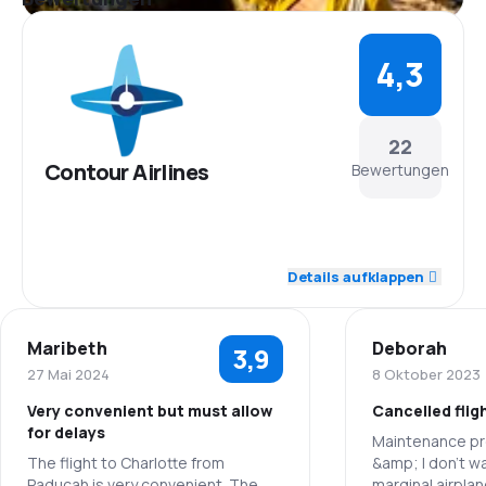
4,3
22
Contour Airlines
Bewertungen
4,9
Personal
Details aufklappen
4,3
Pünktlichkeit
Maribeth
Deborah
3,9
4,5
Flugnetz
27 Mai 2024
8 Oktober 2023
Very convenient but must allow
Cancelled flig
4,0
Ticketpreise
for delays
Maintenance pr
The flight to Charlotte from
&amp; I don’t wa
4,4
Reisekomfort
Paducah is very convenient. The
marginal airpla