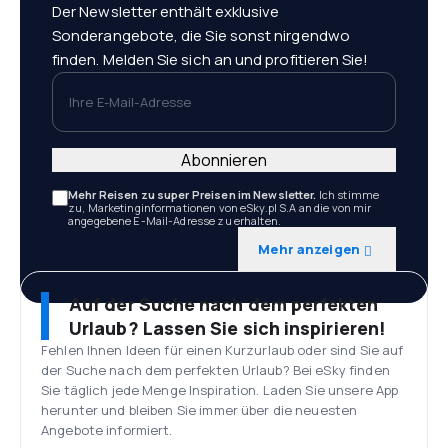
Der Newsletter enthält exklusive
Sonderangebote, die Sie sonst nirgendwo
finden. Melden Sie sich an und profitieren Sie!
Ihre E-Mail-Adresse
Abonnieren
Mehr Reisen zu super Preisen im Newsletter.
Ich stimme
zu, Marketinginformationen von eSky.pl S.A an die von mir
angegebene E-Mail-Adresse zu erhalten.
Mehr anzeigen
Auf der Suche nach dem perfekten
Urlaub? Lassen Sie sich inspirieren!
Fehlen Ihnen Ideen für einen Kurzurlaub oder sind Sie auf
der Suche nach dem perfekten Urlaub? Bei eSky finden
Sie täglich jede Menge Inspiration. Laden Sie unsere App
herunter und bleiben Sie immer über die neuesten
Angebote informiert.