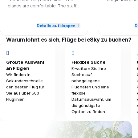
planes are comfortable. The staff
delays latest f
4,5
is Professional and pleasant.
cancelling &am
Gepäckbeförderung
Personal
Sometimes the delays are
without a plan 
5,0
Personal
inconvenient if you’re on a
missing a train 
Details aufklappen
D
3,2
Verpflegung
Pünktlichkeit
timeframe, but usually worth the
4,0
Pünktlichkeit
money.
Warum lohnt es sich, Flüge bei eSky zu buchen?
Flugnetz
4,0
Flugnetz
Ticketpreise
Größte Auswahl
Flexible Suche
4,0
Ticketpreise
an Flügen
Erweitern Sie Ihre
Reisekomfort
Wir finden in
Suche auf
4,0
Reisekomfort
Sekundenschnelle
nahegelegene
den besten Flug für
Flughäfen und eine
Gepäckbeför
Sie aus über 500
flexible
4,0
Gepäckbeförderung
Fluglinien.
Datumsauswahl, um
die günstigste
2,0
Verpflegung
Option zu finden.