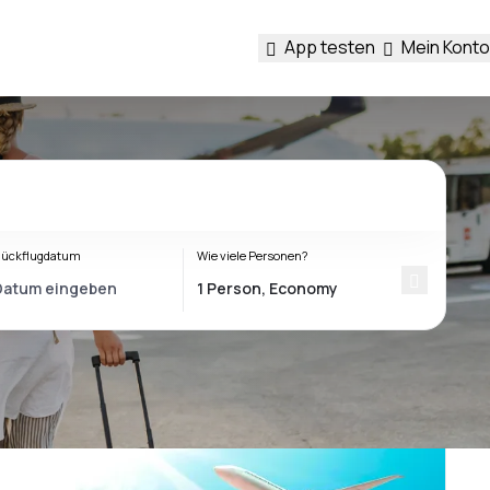
App testen
Mein Konto
ückflugdatum
Wie viele Personen?