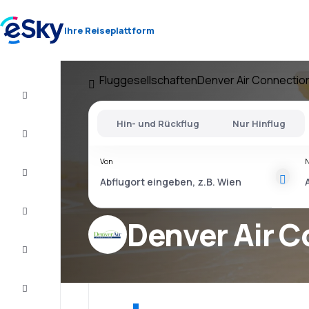
Ihre Reiseplattform
Fluggesellschaften
Denver Air Connectio
Flug+Hotel
Hin- und Rückflug
Nur Hinflug
Flüge
Von
Urlaub
Last
Minute
Denver Air 
Kurzurlaub
Unterkunft