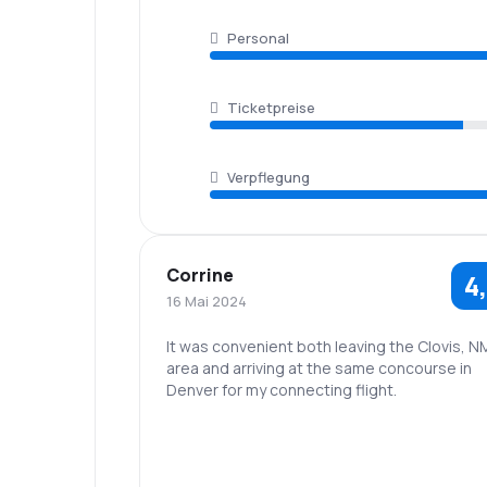
Personal
Ticketpreise
Verpflegung
Corrine
4
16 Mai 2024
It was convenient both leaving the Clovis, N
area and arriving at the same concourse in
Denver for my connecting flight.
4,0
Personal
Pünktlichkeit