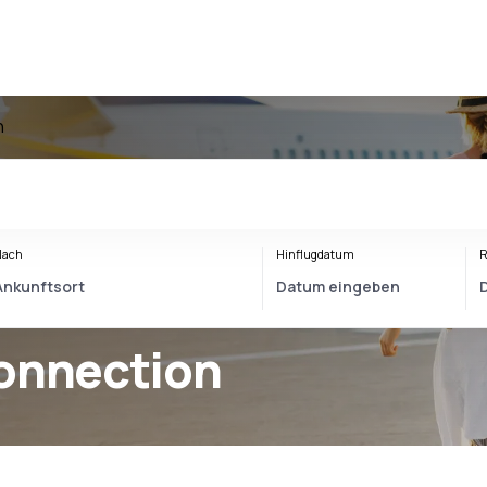
n
Nach
Hinflugdatum
R
Connection