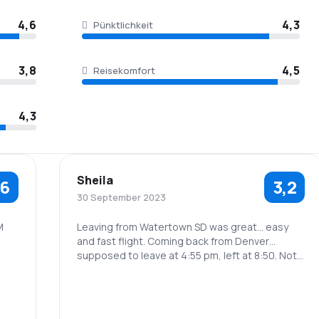
4,6
4,3
Pünktlichkeit
3,8
4,5
Reisekomfort
4,3
Sheila
,6
3,2
30 September 2023
M
Leaving from Watertown SD was great… easy
and fast flight. Coming back from Denver…
supposed to leave at 4:55 pm, left at 8:50. Not
impressed!!
5,0
3,0
1,0
Personal
Pünktlichkeit