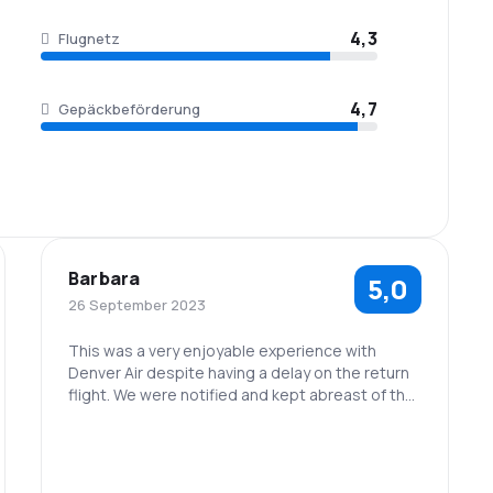
4,3
Flugnetz
4,7
Gepäckbeförderung
Barbara
5,0
26 September 2023
This was a very enjoyable experience with
Denver Air despite having a delay on the return
flight. We were notified and kept abreast of the
status of the flight. Love travelling with this
airline.