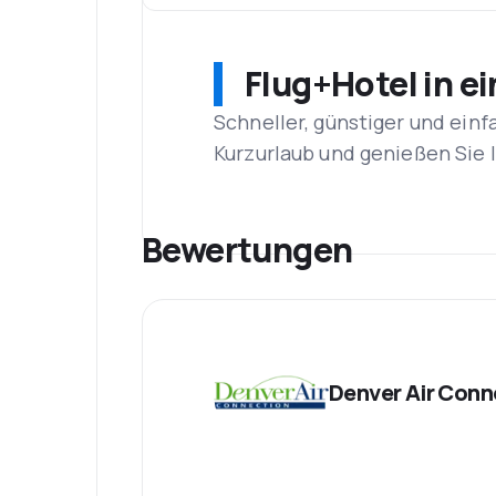
Flug+Hotel in e
Schneller, günstiger und einf
Kurzurlaub und genießen Sie
Bewertungen
Denver Air Conn