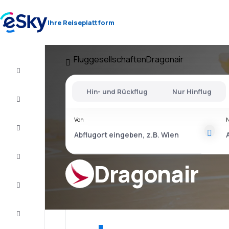
Ihre Reiseplattform
Fluggesellschaften
Dragonair
Flug+Hotel
Hin- und Rückflug
Nur Hinflug
Flüge
Von
Urlaub
Last
Minute
Dragonair
Kurzurlaub
Unterkunft