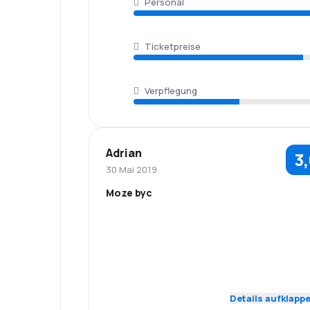
Personal
Ticketpreise
Verpflegung
Adrian
3
30 Mai 2019
Moze byc
4,0
Personal
Pünktlichkeit
1,0
Flugnetz
Ticketpreise
4,0
Reisekomfort
Gepäckbeförde
Details aufklapp