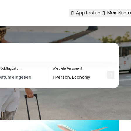
App testen
Mein Konto
ückflugdatum
Wie viele Personen?