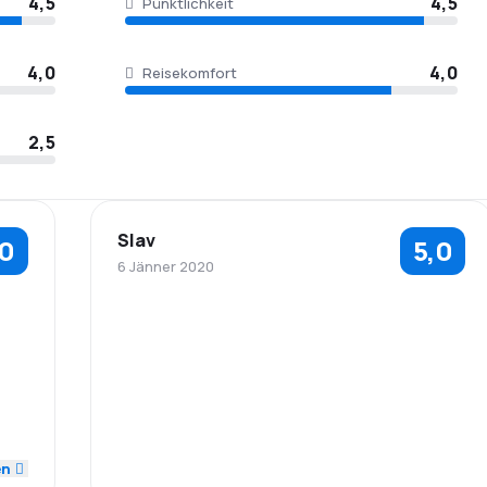
4,5
4,5
Pünktlichkeit
4,0
4,0
Reisekomfort
2,5
Slav
,0
5,0
6 Jänner 2020
4,0
4,0
1,0
rung
en