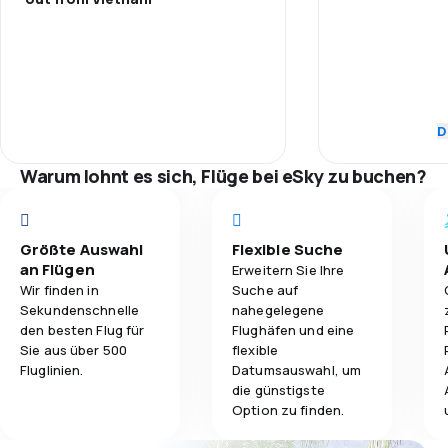
Personal
5,0
Reisekomfort
Pünktlichkeit
5,0
Gepäckbeförderung
Flugnetz
D
Ticketpreise
Warum lohnt es sich, Flüge bei eSky zu buchen?
Reisekomfort
Größte Auswahl
Flexible Suche
Gepäckbeför
an Flügen
Erweitern Sie Ihre
Wir finden in
Suche auf
Sekundenschnelle
nahegelegene
den besten Flug für
Flughäfen und eine
Sie aus über 500
flexible
Fluglinien.
Datumsauswahl, um
die günstigste
Option zu finden.