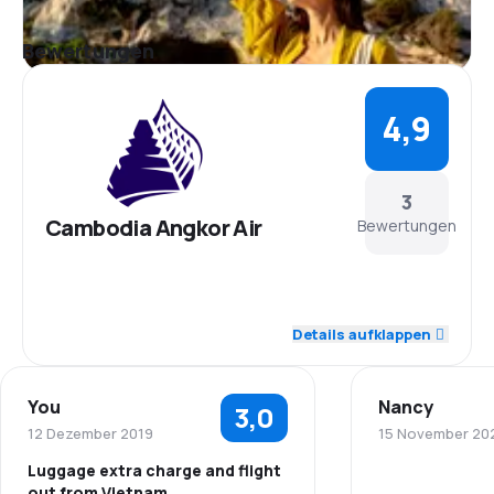
Bewertungen
4,9
3
Cambodia Angkor Air
Bewertungen
5,0
Personal
Details aufklappen
5,0
Pünktlichkeit
You
Nancy
3,0
5,0
Flugnetz
12 Dezember 2019
15 November 20
Luggage extra charge and flight
5,0
Ticketpreise
out from Vietnam