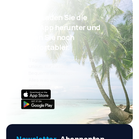
Psst! Laden Sie die
eSky App herunter und
reisen Sie noch
komfortabler.
Täglich neue Angebote: Flüge,
Urlaub, Kurzurlaub
Bequeme Buchungsverwaltung
Alles was wichtig ist, immer
griffbereit!
Newsletter-
Abonnenten