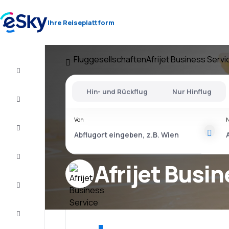
Ihre Reiseplattform
Fluggesellschaften
Afrijet Business Servi
Flug+Hotel
Hin- und Rückflug
Nur Hinflug
Flüge
Von
Urlaub
Last
Minute
Afrijet Busi
Kurzurlaub
Unterkunft