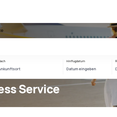
ce
Nach
Hinflugdatum
R
ness Service