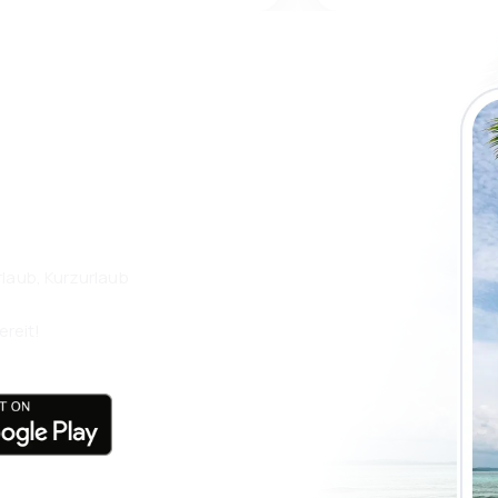
 die eSky App
isen Sie noch
laub, Kurzurlaub
ereit!