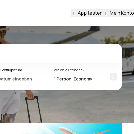
App testen
Mein Konto
ückflugdatum
Wie viele Personen?