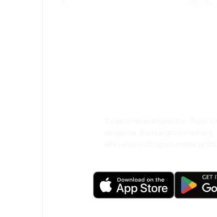
Psst! Laden Sie
herunter und re
komfortabler.
Täglich neue Angebote: Flüge, Ur
Bequeme Buchungsverwaltung
Alles was wichtig ist, immer griffb