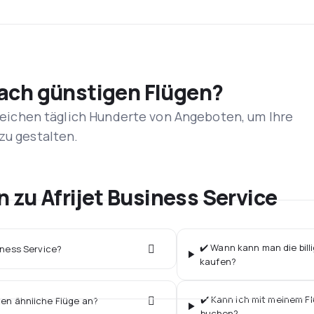
nach günstigen Flügen?
rgleichen täglich Hunderte von Angeboten, um Ihre
zu gestalten.
n zu Afrijet Business Service
✔️ Wann kann man die billi
siness Service?
kaufen?
✔️ Kann ich mit meinem Flu
ten ähnliche Flüge an?
buchen?