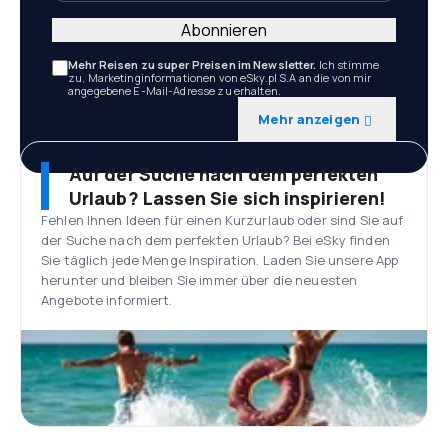
Abonnieren
Mehr Reisen zu super Preisen im Newsletter.
Ich stimme
zu, Marketinginformationen von eSky.pl S.A an die von mir
angegebene E-Mail-Adresse zu erhalten.
Mehr anzeigen
Auf der Suche nach dem perfekten
Urlaub? Lassen Sie sich inspirieren!
Fehlen Ihnen Ideen für einen Kurzurlaub oder sind Sie auf
der Suche nach dem perfekten Urlaub? Bei eSky finden
Sie täglich jede Menge Inspiration. Laden Sie unsere App
herunter und bleiben Sie immer über die neuesten
Angebote informiert.