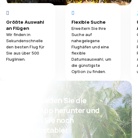
Größte Auswahl
Flexible Suche
an Flügen
Erweitern Sie Ihre
Wir finden in
Suche auf
Sekundenschnelle
nahegelegene
den besten Flug für
Flughäfen und eine
Sie aus über 500
flexible
Fluglinien.
Datumsauswahl, um
die günstigste
Option zu finden.
Psst! Laden Sie die
eSky App herunter und
reisen Sie noch
komfortabler.