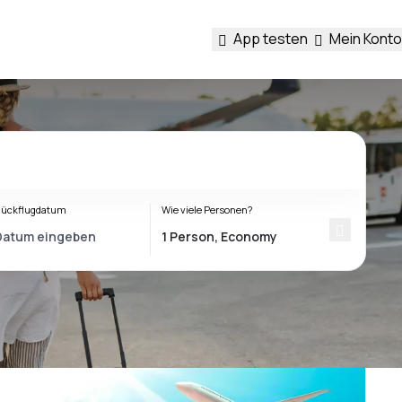
App testen
Mein Konto
ückflugdatum
Wie viele Personen?