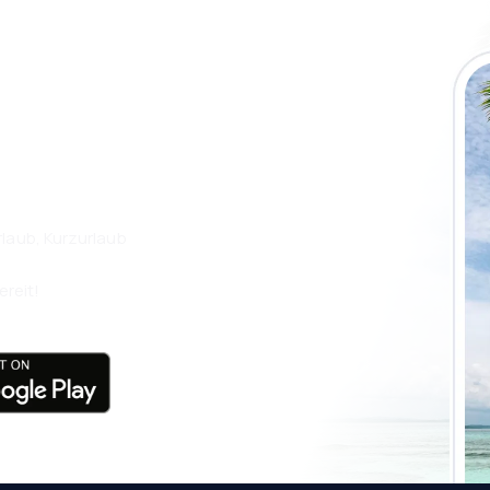
 die eSky App
isen Sie noch
laub, Kurzurlaub
ereit!