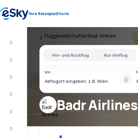
Ihre Reiseplattform
Fluggesellschaften
Badr Airlines
Flug+Hotel
Hin- und Rückflug
Nur Hinflug
Flüge
Von
Urlaub
Last
Minute
Badr Airlines
Kurzurlaub
Unterkunft