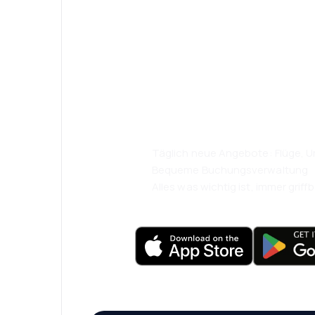
Psst! Laden Sie
herunter und re
komfortabler.
Täglich neue Angebote: Flüge, Ur
Bequeme Buchungsverwaltung
Alles was wichtig ist, immer griffb