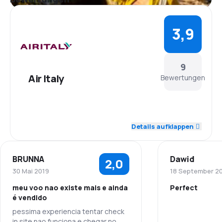
3,9
9
Air Italy
Bewertungen
4,3
Personal
Details aufklappen
4,3
Pünktlichkeit
BRUNNA
Dawid
2,0
4,3
Flugnetz
30 Mai 2019
18 September 2
meu voo nao existe mais e ainda
Perfect
3,4
Ticketpreise
é vendido
pessima experiencia tentar check
Personal
4,0
Reisekomfort
in site nao funciona e chegar no