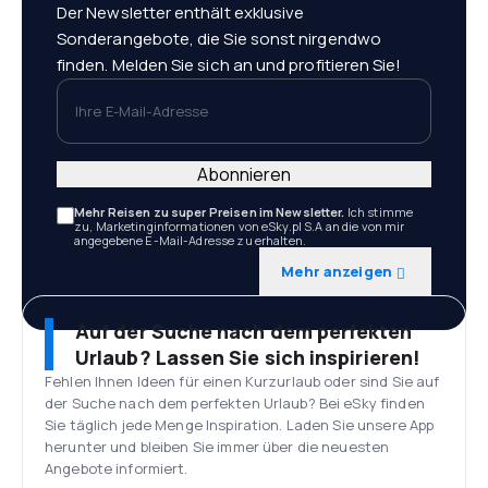
Der Newsletter enthält exklusive
Sonderangebote, die Sie sonst nirgendwo
finden. Melden Sie sich an und profitieren Sie!
Ihre E-Mail-Adresse
Abonnieren
Mehr Reisen zu super Preisen im Newsletter.
Ich stimme
zu, Marketinginformationen von eSky.pl S.A an die von mir
angegebene E-Mail-Adresse zu erhalten.
Mehr anzeigen
Auf der Suche nach dem perfekten
Urlaub? Lassen Sie sich inspirieren!
Fehlen Ihnen Ideen für einen Kurzurlaub oder sind Sie auf
der Suche nach dem perfekten Urlaub? Bei eSky finden
Sie täglich jede Menge Inspiration. Laden Sie unsere App
herunter und bleiben Sie immer über die neuesten
Angebote informiert.