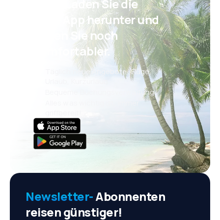
Psst! Laden Sie die
eSky App herunter und
reisen Sie noch
komfortabler.
Täglich neue Angebote: Flüge,
Urlaub, Kurzurlaub
Bequeme Buchungsverwaltung
Alles was wichtig ist, immer
griffbereit!
Newsletter-
Abonnenten
reisen günstiger!