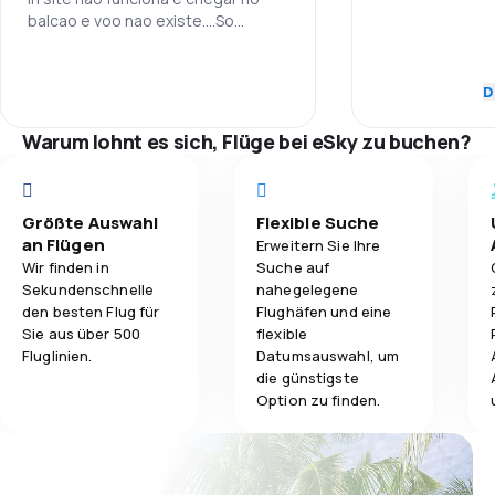
balcao e voo nao existe....So
Pünktlichkeit
3,6
transtorno aborrecimentos e
Gepäckbeförderung
gastos nao previstos
Flugnetz
D
3,5
Verpflegung
Warum lohnt es sich, Flüge bei eSky zu buchen?
Ticketpreise
Reisekomfort
Größte Auswahl
Flexible Suche
an Flügen
Erweitern Sie Ihre
Gepäckbeför
Wir finden in
Suche auf
Sekundenschnelle
nahegelegene
Verpflegung
den besten Flug für
Flughäfen und eine
Sie aus über 500
flexible
Fluglinien.
Datumsauswahl, um
die günstigste
Option zu finden.