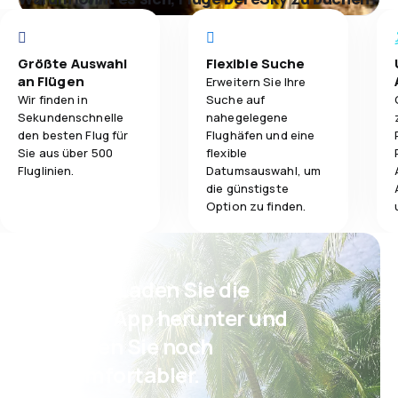
Größte Auswahl
Flexible Suche
an Flügen
Erweitern Sie Ihre
Wir finden in
Suche auf
Sekundenschnelle
nahegelegene
den besten Flug für
Flughäfen und eine
Sie aus über 500
flexible
Fluglinien.
Datumsauswahl, um
die günstigste
Option zu finden.
Psst! Laden Sie die
eSky App herunter und
reisen Sie noch
komfortabler.