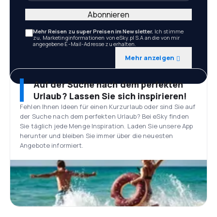
Abonnieren
Mehr Reisen zu super Preisen im Newsletter.
Ich stimme
zu, Marketinginformationen von eSky.pl S.A an die von mir
angegebene E-Mail-Adresse zu erhalten.
Mehr anzeigen
Auf der Suche nach dem perfekten
Urlaub? Lassen Sie sich inspirieren!
Fehlen Ihnen Ideen für einen Kurzurlaub oder sind Sie auf
der Suche nach dem perfekten Urlaub? Bei eSky finden
Sie täglich jede Menge Inspiration. Laden Sie unsere App
herunter und bleiben Sie immer über die neuesten
Angebote informiert.