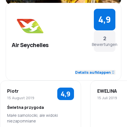
4,9
2
Air Seychelles
Bewertungen
5,0
Personal
Details aufklappen
5,0
Pünktlichkeit
Piotr
EWELINA
4,9
5,0
Flugnetz
15 August 2019
15 Juli 2019
Świetna przygoda
5,0
Ticketpreise
Małe samolociki, ale widoki
niezapomniane
4,0
Reisekomfort