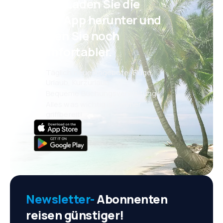
Psst! Laden Sie die
eSky App herunter und
reisen Sie noch
komfortabler.
Täglich neue Angebote: Flüge,
Urlaub, Kurzurlaub
Bequeme Buchungsverwaltung
Alles was wichtig ist, immer
griffbereit!
Newsletter-
Abonnenten
reisen günstiger!