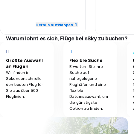
5,0
Personal
5,0
Gepäckbeförderung
5,0
Pünktlichkeit
Details aufklappen
5,0
Verpflegung
5,0
Flugnetz
Warum lohnt es sich, Flüge bei eSky zu buchen?
5,0
Ticketpreise
Größte Auswahl
Flexible Suche
4,0
Reisekomfort
an Flügen
Erweitern Sie Ihre
Wir finden in
Suche auf
Sekundenschnelle
nahegelegene
5,0
Gepäckbeförderung
den besten Flug für
Flughäfen und eine
Sie aus über 500
flexible
5,0
Verpflegung
Fluglinien.
Datumsauswahl, um
die günstigste
Option zu finden.