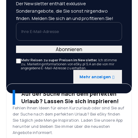
Der Newsletter enthält exklusive
Sonderangebote, die Sie sonst nirgendwo
finden. Melden Sie sich an und profitieren Sie!
Ihre E-Mail-Adresse
Abonnieren
Mehr Reisen zu super Preisen im Newsletter.
Ich stimme
zu, Marketinginformationen von eSky.pl S.A an die von mir
angegebene E-Mail-Adresse zu erhalten.
Mehr anzeigen
Auf der Suche nach dem perfekten
Urlaub? Lassen Sie sich inspirieren!
Fehlen Ihnen Ideen für einen Kurzurlaub oder sind Sie auf
der Suche nach dem perfekten Urlaub? Bei eSky finden
Sie täglich jede Menge Inspiration. Laden Sie unsere App
herunter und bleiben Sie immer über die neuesten
Angebote informiert.