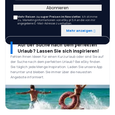
Abonnieren
Mehr Reisen zu super Preisen im Newsletter.
Ich stimme
zu, Marketinginformationen von eSky.pl S.A an die von mir
angegebene E-Mail-Adresse zu erhalten.
Mehr anzeigen
Auf der Suche nach dem perfekten
Urlaub? Lassen Sie sich inspirieren!
Fehlen Ihnen Ideen für einen Kurzurlaub oder sind Sie auf
der Suche nach dem perfekten Urlaub? Bei eSky finden
Sie täglich jede Menge Inspiration. Laden Sie unsere App
herunter und bleiben Sie immer über die neuesten
Angebote informiert.