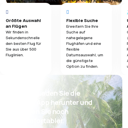
Größte Auswahl
Flexible Suche
an Flügen
Erweitern Sie Ihre
Wir finden in
Suche auf
Sekundenschnelle
nahegelegene
den besten Flug für
Flughäfen und eine
Sie aus über 500
flexible
Fluglinien.
Datumsauswahl, um
die günstigste
Option zu finden.
Psst! Laden Sie die
eSky App herunter und
reisen Sie noch
komfortabler.