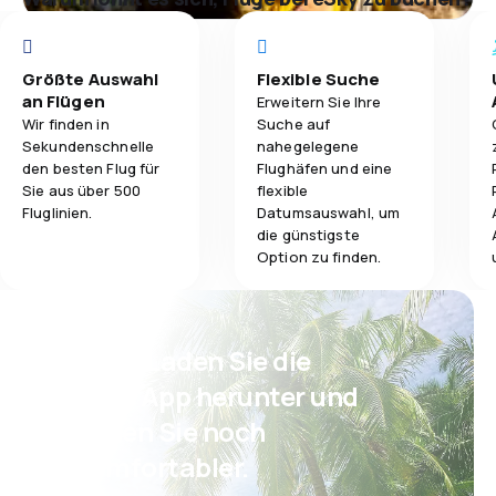
Größte Auswahl
Flexible Suche
an Flügen
Erweitern Sie Ihre
Wir finden in
Suche auf
Sekundenschnelle
nahegelegene
den besten Flug für
Flughäfen und eine
Sie aus über 500
flexible
Fluglinien.
Datumsauswahl, um
die günstigste
Option zu finden.
Psst! Laden Sie die
eSky App herunter und
reisen Sie noch
komfortabler.