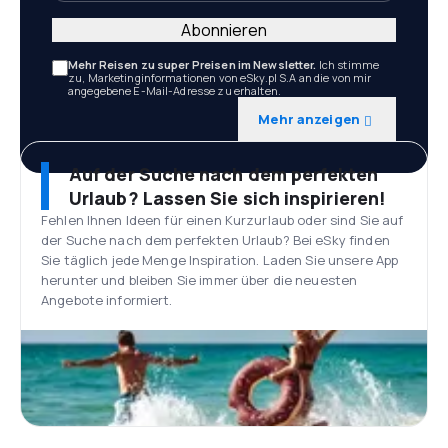
Abonnieren
Mehr Reisen zu super Preisen im Newsletter.
Ich stimme
zu, Marketinginformationen von eSky.pl S.A an die von mir
angegebene E-Mail-Adresse zu erhalten.
Mehr anzeigen
Auf der Suche nach dem perfekten
Urlaub? Lassen Sie sich inspirieren!
Fehlen Ihnen Ideen für einen Kurzurlaub oder sind Sie auf
der Suche nach dem perfekten Urlaub? Bei eSky finden
Sie täglich jede Menge Inspiration. Laden Sie unsere App
herunter und bleiben Sie immer über die neuesten
Angebote informiert.