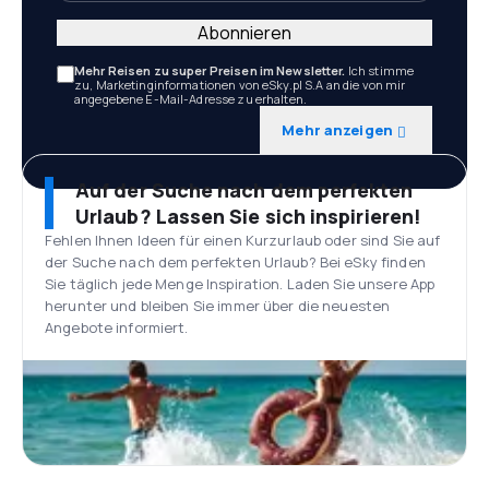
Abonnieren
Mehr Reisen zu super Preisen im Newsletter.
Ich stimme
zu, Marketinginformationen von eSky.pl S.A an die von mir
angegebene E-Mail-Adresse zu erhalten.
Mehr anzeigen
Auf der Suche nach dem perfekten
Urlaub? Lassen Sie sich inspirieren!
Fehlen Ihnen Ideen für einen Kurzurlaub oder sind Sie auf
der Suche nach dem perfekten Urlaub? Bei eSky finden
Sie täglich jede Menge Inspiration. Laden Sie unsere App
herunter und bleiben Sie immer über die neuesten
Angebote informiert.