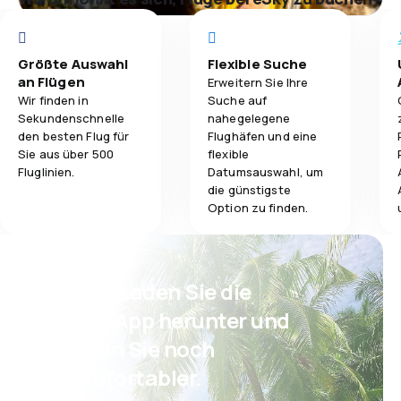
Größte Auswahl
Flexible Suche
an Flügen
Erweitern Sie Ihre
Wir finden in
Suche auf
Sekundenschnelle
nahegelegene
den besten Flug für
Flughäfen und eine
Sie aus über 500
flexible
Fluglinien.
Datumsauswahl, um
die günstigste
Option zu finden.
Psst! Laden Sie die
eSky App herunter und
reisen Sie noch
komfortabler.