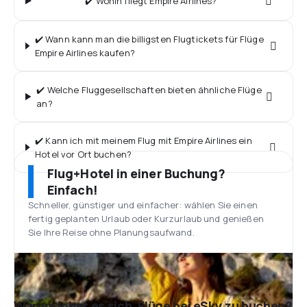
✔️ Wohin fliegt Empire Airlines?
✔️ Wann kann man die billigsten Flugtickets für Flüge
Empire Airlines kaufen?
✔️ Welche Fluggesellschaften bieten ähnliche Flüge
an?
✔️ Kann ich mit meinem Flug mit Empire Airlines ein
Hotel vor Ort buchen?
Flug+Hotel in einer Buchung?
Einfach!
Schneller, günstiger und einfacher: wählen Sie einen
fertig geplanten Urlaub oder Kurzurlaub und genießen
Sie Ihre Reise ohne Planungsaufwand.
Warum lohnt es sich, Flüge bei eSky zu buchen?