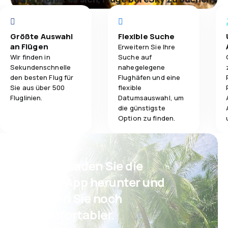
Größte Auswahl
Flexible Suche
an Flügen
Erweitern Sie Ihre
Wir finden in
Suche auf
Sekundenschnelle
nahegelegene
den besten Flug für
Flughäfen und eine
Sie aus über 500
flexible
Fluglinien.
Datumsauswahl, um
die günstigste
Option zu finden.
Psst! Laden Sie die
eSky App herunter und
reisen Sie noch
komfortabler.