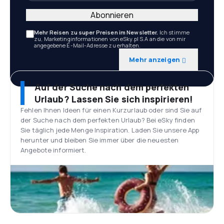
Abonnieren
Mehr Reisen zu super Preisen im Newsletter.
Ich stimme
zu, Marketinginformationen von eSky.pl S.A an die von mir
angegebene E-Mail-Adresse zu erhalten.
Mehr anzeigen
Auf der Suche nach dem perfekten
Urlaub? Lassen Sie sich inspirieren!
Fehlen Ihnen Ideen für einen Kurzurlaub oder sind Sie auf
der Suche nach dem perfekten Urlaub? Bei eSky finden
Sie täglich jede Menge Inspiration. Laden Sie unsere App
herunter und bleiben Sie immer über die neuesten
Angebote informiert.