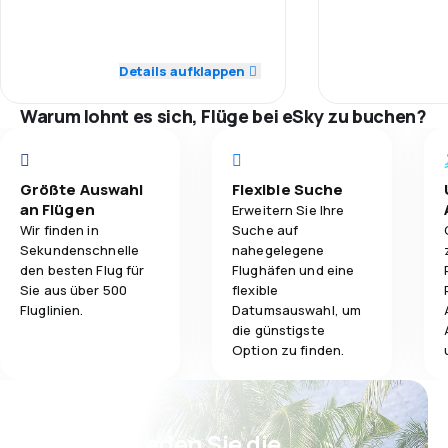
1,0
Pünktlichkeit
3,0
Gepäckbeförderung
2,0
Flugnetz
Details aufklappen
2,0
Verpflegung
Warum lohnt es sich, Flüge bei eSky zu buchen?
4,0
Ticketpreise
3,0
Reisekomfort
Größte Auswahl
Flexible Suche
an Flügen
Erweitern Sie Ihre
3,0
Gepäckbeförderung
Wir finden in
Suche auf
Sekundenschnelle
nahegelegene
2,0
Verpflegung
den besten Flug für
Flughäfen und eine
Sie aus über 500
flexible
Fluglinien.
Datumsauswahl, um
die günstigste
Option zu finden.
Psst! Laden Sie die