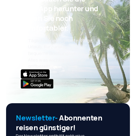
eSky App herunter und
reisen Sie noch
komfortabler.
Täglich neue Angebote: Flüge,
Urlaub, Kurzurlaub
Bequeme Buchungsverwaltung
Alles was wichtig ist, immer
griffbereit!
Newsletter-
Abonnenten
reisen günstiger!
Der Newsletter enthält exklusive