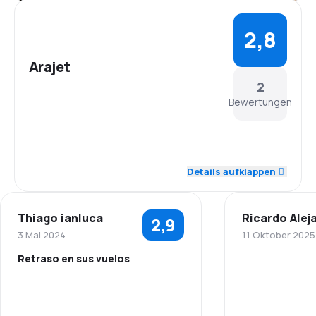
2,8
Arajet
2
Bewertungen
5,0
Personal
Details aufklappen
1,0
Pünktlichkeit
Thiago ianluca
Ricardo Alej
2,9
2,0
Flugnetz
3 Mai 2024
11 Oktober 2025
Retraso en sus vuelos
4,0
Ticketpreise
5,0
Personal
3,0
Reisekomfort