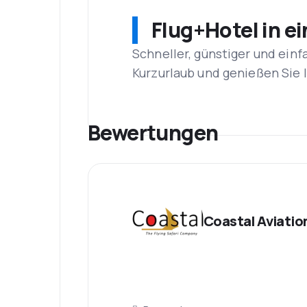
Flug+Hotel in e
Schneller, günstiger und einf
Kurzurlaub und genießen Sie
Bewertungen
Coastal Aviatio