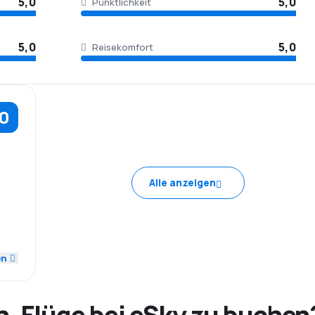
5,0
5,0
Pünktlichkeit
5,0
5,0
Reisekomfort
,0
Alle anzeigen
5,0
en
5,0
h, Flüge bei eSky zu buchen