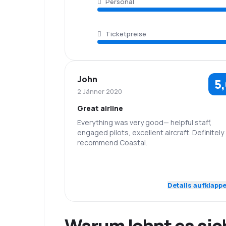
Personal
Ticketpreise
John
5
2 Jänner 2020
Great airline
Everything was very good— helpful staff,
engaged pilots, excellent aircraft. Definitely
recommend Coastal.
5,0
Personal
Pünktlichkeit
Details aufklapp
5,0
Flugnetz
Ticketpreise
5,0
Reisekomfort
Warum lohnt es sic