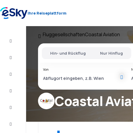
Ihre Reiseplattform
Fluggesellschaften
Coastal Aviation
Flug+Hotel
Hin- und Rückflug
Nur Hinflug
Flüge
Von
Urlaub
Last
Minute
Coastal Avia
Kurzurlaub
Unterkunft