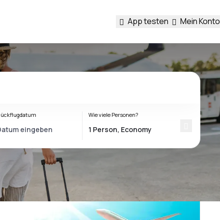
App testen
Mein Konto
ückflugdatum
Wie viele Personen?