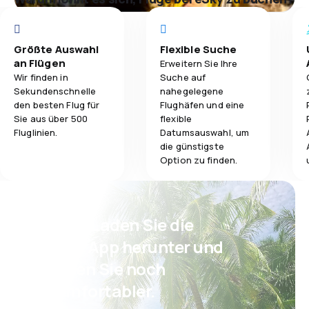
Größte Auswahl
Flexible Suche
an Flügen
Erweitern Sie Ihre
Wir finden in
Suche auf
Sekundenschnelle
nahegelegene
den besten Flug für
Flughäfen und eine
Sie aus über 500
flexible
Fluglinien.
Datumsauswahl, um
die günstigste
Option zu finden.
Psst! Laden Sie die
eSky App herunter und
reisen Sie noch
komfortabler.