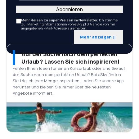
Abonnieren
Mehr Reisen zu super Preisen im Newsletter.
Ich stimme
zu, Marketinginformationen von eSky.pl S.A an die von mir
angegebene E-Mail-Adresse zu erhalten.
Mehr anzeigen
Auf der Suche nach dem perfekten
Urlaub? Lassen Sie sich inspirieren!
Fehlen Ihnen Ideen für einen Kurzurlaub oder sind Sie auf
der Suche nach dem perfekten Urlaub? Bei eSky finden
Sie täglich jede Menge Inspiration. Laden Sie unsere App
herunter und bleiben Sie immer über die neuesten
Angebote informiert.