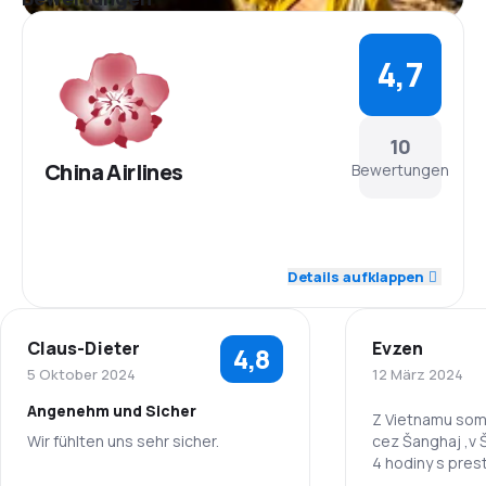
4,7
10
China Airlines
Bewertungen
5,0
Personal
Details aufklappen
4,7
Pünktlichkeit
Claus-Dieter
Evzen
4,8
4,6
Flugnetz
5 Oktober 2024
12 März 2024
Angenehm und Sicher
4,4
Ticketpreise
Z Vietnamu som letel do Londýna
Wir fühlten uns sehr sicher.
cez Šanghaj ,v 
4 hodiny s pres
4,9
Reisekomfort
batožinovom pr