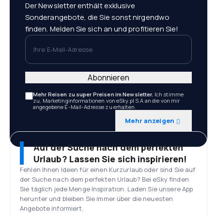
Der Newsletter enthält exklusive
Sonderangebote, die Sie sonst nirgendwo
finden. Melden Sie sich an und profitieren Sie!
Ihre E-Mail-Adresse
Abonnieren
Mehr Reisen zu super Preisen im Newsletter.
Ich stimme
zu, Marketinginformationen von eSky.pl S.A an die von mir
angegebene E-Mail-Adresse zu erhalten.
Mehr anzeigen
Auf der Suche nach dem perfekten
Urlaub? Lassen Sie sich inspirieren!
Fehlen Ihnen Ideen für einen Kurzurlaub oder sind Sie auf
der Suche nach dem perfekten Urlaub? Bei eSky finden
Sie täglich jede Menge Inspiration. Laden Sie unsere App
herunter und bleiben Sie immer über die neuesten
Angebote informiert.