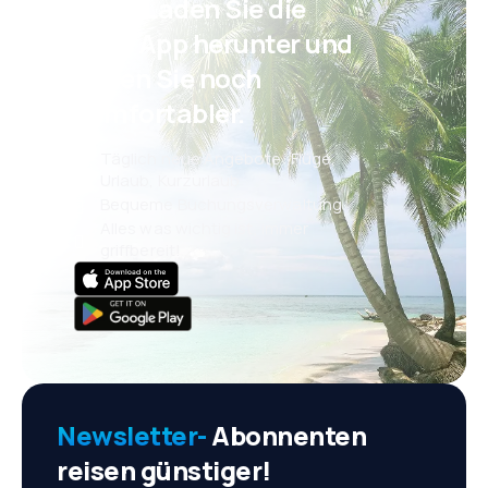
Psst! Laden Sie die
eSky App herunter und
reisen Sie noch
komfortabler.
Täglich neue Angebote: Flüge,
Urlaub, Kurzurlaub
Bequeme Buchungsverwaltung
Alles was wichtig ist, immer
griffbereit!
Newsletter-
Abonnenten
reisen günstiger!