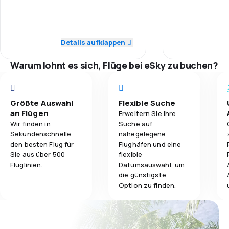
5,0
Personal
zadržaný a v Lo
4,9
že zadržanie bo
Gepäckbeförderung
5,0
Pünktlichkeit
podozrivej elekt
Londýne som re
Details aufklappen
4,7
Verpflegung
batožinu a povo
4,0
Flugnetz
skontrolovanie.
Warum lohnt es sich, Flüge bei eSky zu buchen?
využitý čas kedy
4,0
Ticketpreise
a mohli sme dan
5,0
Reisekomfort
Größte Auswahl
Flexible Suche
an Flügen
Erweitern Sie Ihre
Wir finden in
Suche auf
5,0
Gepäckbeförderung
Sekundenschnelle
nahegelegene
den besten Flug für
Flughäfen und eine
5,0
Verpflegung
Sie aus über 500
flexible
Fluglinien.
Datumsauswahl, um
die günstigste
Option zu finden.