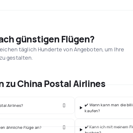
nach günstigen Flügen?
rgleichen täglich Hunderte von Angeboten, um Ihre
zu gestalten.
n zu China Postal Airlines
✔️ Wann kann man die billi
tal Airlines?
kaufen?
✔️ Kann ich mit meinem Flu
ten ähnliche Flüge an?
buchen?