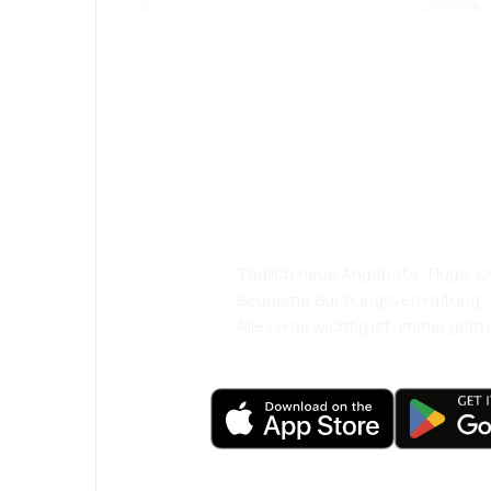
Psst! Laden Sie
herunter und re
komfortabler.
Täglich neue Angebote: Flüge, Ur
Bequeme Buchungsverwaltung
Alles was wichtig ist, immer griffb