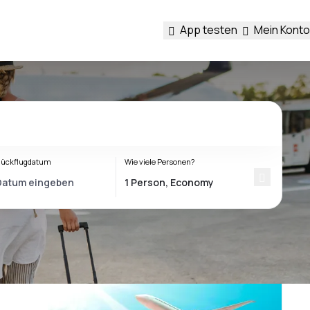
App testen
Mein Konto
ückflugdatum
Wie viele Personen?