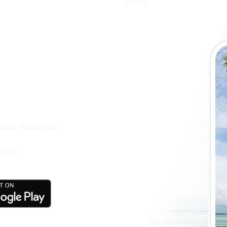
 die eSky App
isen Sie noch
laub, Kurzurlaub
ereit!