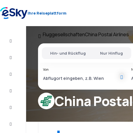
Ihre Reiseplattform
Fluggesellschaften
China Postal Airlines
Flug+Hotel
Hin- und Rückflug
Nur Hinflug
Flüge
Von
Urlaub
Last
Minute
China Postal
Kurzurlaub
Unterkunft