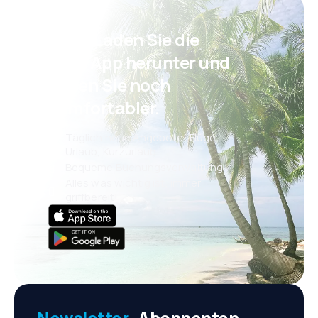
Psst! Laden Sie die
eSky App herunter und
reisen Sie noch
komfortabler.
Täglich neue Angebote: Flüge,
Urlaub, Kurzurlaub
Bequeme Buchungsverwaltung
Alles was wichtig ist, immer
griffbereit!
Newsletter-
Abonnenten