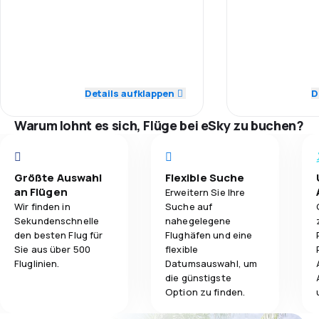
5,0
Personal
Personal
3,0
Reisekomfort
3,0
Pünktlichkeit
Pünktlichkeit
4,0
Gepäckbeförderung
3,0
Flugnetz
Flugnetz
Details aufklappen
D
4,0
Verpflegung
3,0
Ticketpreise
Ticketpreise
Warum lohnt es sich, Flüge bei eSky zu buchen?
3,0
Reisekomfort
Reisekomfort
Größte Auswahl
Flexible Suche
3,0
Gepäckbeförderung
Gepäckbeför
an Flügen
Erweitern Sie Ihre
Wir finden in
Suche auf
3,0
Verpflegung
Verpflegung
Sekundenschnelle
nahegelegene
den besten Flug für
Flughäfen und eine
Sie aus über 500
flexible
Fluglinien.
Datumsauswahl, um
die günstigste
Option zu finden.