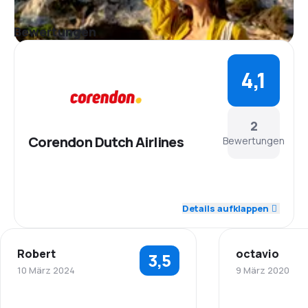
Bewertungen
4,1
2
Corendon Dutch Airlines
Bewertungen
5,0
Personal
Details aufklappen
4,0
Pünktlichkeit
Robert
octavio
3,5
4,0
Flugnetz
10 März 2024
9 März 2020
4,0
Ticketpreise