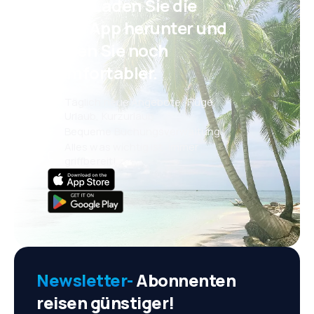
Psst! Laden Sie die
eSky App herunter und
reisen Sie noch
komfortabler.
Täglich neue Angebote: Flüge,
Urlaub, Kurzurlaub
Bequeme Buchungsverwaltung
Alles was wichtig ist, immer
griffbereit!
Newsletter-
Abonnenten
reisen günstiger!