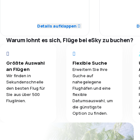
Personal
Beijing.
4,0
Personal
4,1
Gepäckbeförderung
Pünktlichkeit
4,0
Pünktlichkeit
Details aufklappen
D
3,5
Verpflegung
Flugnetz
4,0
Flugnetz
Warum lohnt es sich, Flüge bei eSky zu buchen?
Ticketpreise
5,0
Ticketpreise
Reisekomfort
Größte Auswahl
Flexible Suche
4,0
Reisekomfort
an Flügen
Erweitern Sie Ihre
Wir finden in
Suche auf
Gepäckbeför
Sekundenschnelle
nahegelegene
4,0
Gepäckbeförderung
den besten Flug für
Flughäfen und eine
Verpflegung
Sie aus über 500
flexible
4,0
Verpflegung
Fluglinien.
Datumsauswahl, um
die günstigste
Option zu finden.