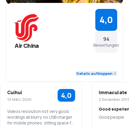
4,0
94
Air China
Bewertungen
4,2
Personal
Details aufklappen
4,2
Pünktlichkeit
Cuihui
Immaculate
4,0
4,3
Flugnetz
10 März 2020
2 Dezember 201
Good experie
4,1
Ticketpreise
Videos resolution not very good,
wordings all blurry, no USB charger
Good people
for mobile phones, sitting space for
3,5
Reisekomfort
tight for flight from Heathrow to