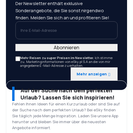
Der Newsletter enthält exklusive
Sonderangebote, die Sie sonst nirgendwo
finden. Melden Sie sich an und profitieren Sie!
Ihre E-Mail-Adresse
Abonnieren
Mehr Reisen zu super Preisen im Newsletter.
Ich stimme
zu, Marketinginformationen von eSky.pl S.A an die von mir
angegebene E-Mail-Adresse zu erhalten.
Mehr anzeigen
Auf der Suche nach dem perfekten
Urlaub? Lassen Sie sich inspirieren!
Fehlen Ihnen Ideen für einen Kurzurlaub oder sind Sie auf
der Suche nach dem perfekten Urlaub? Bei eSky finden
Sie täglich jede Menge Inspiration. Laden Sie unsere App
herunter und bleiben Sie immer über die neuesten
Angebote informiert.