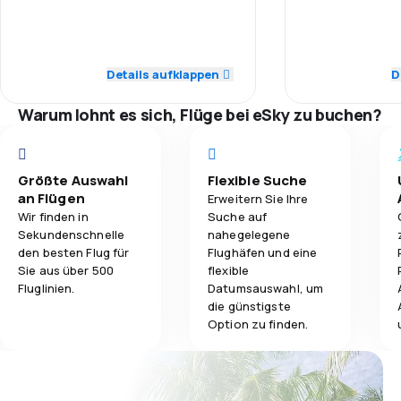
3,0
Pünktlichkeit
Pünktlichkeit
3,5
Gepäckbeförderung
3,0
Flugnetz
Flugnetz
Details aufklappen
D
2,0
Verpflegung
2,0
Ticketpreise
Ticketpreise
Warum lohnt es sich, Flüge bei eSky zu buchen?
4,0
Reisekomfort
Reisekomfort
Größte Auswahl
Flexible Suche
3,0
Gepäckbeförderung
Gepäckbeför
an Flügen
Erweitern Sie Ihre
Wir finden in
Suche auf
1,0
Verpflegung
Verpflegung
Sekundenschnelle
nahegelegene
den besten Flug für
Flughäfen und eine
Sie aus über 500
flexible
Fluglinien.
Datumsauswahl, um
die günstigste
Option zu finden.