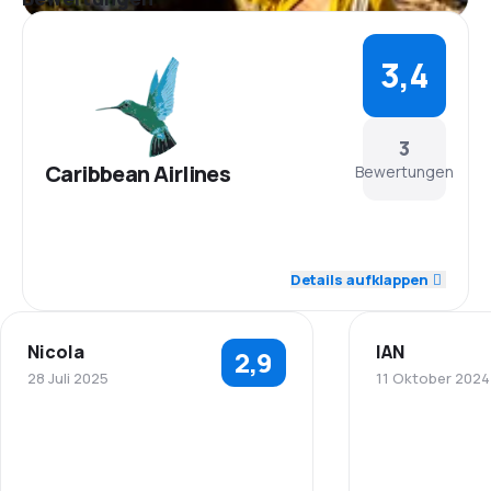
3,4
3
Caribbean Airlines
Bewertungen
4,0
Personal
Details aufklappen
4,0
Pünktlichkeit
Nicola
IAN
2,9
3,5
Flugnetz
28 Juli 2025
11 Oktober 2024
2,5
Ticketpreise
4,0
Personal
Personal
3,5
Reisekomfort