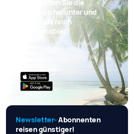
Psst! Laden Sie die
eSky App herunter und
reisen Sie noch
komfortabler.
Täglich neue Angebote: Flüge,
Urlaub, Kurzurlaub
Bequeme Buchungsverwaltung
Alles was wichtig ist, immer
griffbereit!
Newsletter-
Abonnenten
reisen günstiger!