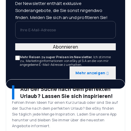
Der Newsletter enthält exklusive
Sonderangebote, die Sie sonst nirgendwo
finden. Melden Sie sich an und profitieren Sie!
Ihre E-Mail-Adresse
Abonnieren
Mehr Reisen zu super Preisen im Newsletter.
Ich stimme
zu, Marketinginformationen von eSky.pl S.A an die von mir
angegebene E-Mail-Adresse zu erhalten.
Mehr anzeigen
Auf der Suche nach dem perfekten
Urlaub? Lassen Sie sich inspirieren!
Fehlen Ihnen Ideen für einen Kurzurlaub oder sind Sie auf
der Suche nach dem perfekten Urlaub? Bei eSky finden
Sie täglich jede Menge Inspiration. Laden Sie unsere App
herunter und bleiben Sie immer über die neuesten
Angebote informiert.