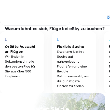
3,6
Gepäckbeförderung
Pünktlichkeit
D
2,9
Verpflegung
Flugnetz
Warum lohnt es sich, Flüge bei eSky zu buchen?
Ticketpreise
Reisekomfort
Größte Auswahl
Flexible Suche
an Flügen
Erweitern Sie Ihre
Wir finden in
Suche auf
Gepäckbeför
Sekundenschnelle
nahegelegene
den besten Flug für
Flughäfen und eine
Verpflegung
Sie aus über 500
flexible
Fluglinien.
Datumsauswahl, um
die günstigste
Option zu finden.
Psst! Laden Sie die