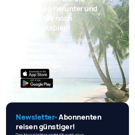
eSky App herunter und
reisen Sie noch
komfortabler.
Täglich neue Angebote: Flüge,
Urlaub, Kurzurlaub
Bequeme Buchungsverwaltung
Alles was wichtig ist, immer
griffbereit!
Newsletter-
Abonnenten
reisen günstiger!
Der Newsletter enthält exklusive