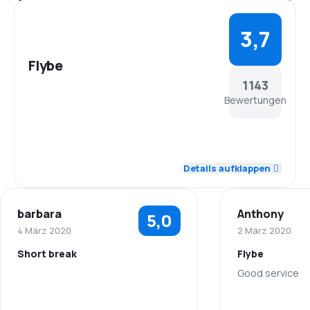
3,7
Flybe
1143
Bewertungen
4,3
Personal
Details aufklappen
3,9
Pünktlichkeit
barbara
Anthony
5,0
4,0
Flugnetz
4 März 2020
2 März 2020
Short break
Flybe
3,5
Ticketpreise
Good service
3,7
Reisekomfort
Personal