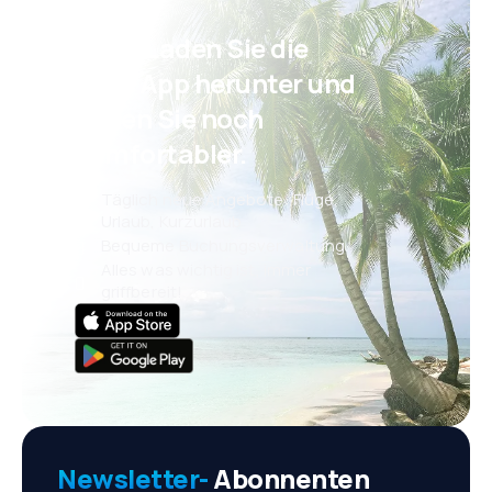
Psst! Laden Sie die
eSky App herunter und
reisen Sie noch
komfortabler.
Täglich neue Angebote: Flüge,
Urlaub, Kurzurlaub
Bequeme Buchungsverwaltung
Alles was wichtig ist, immer
griffbereit!
Newsletter-
Abonnenten