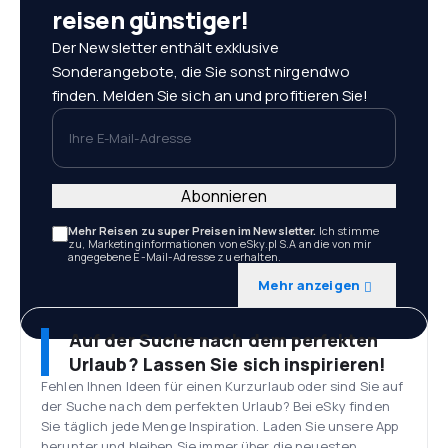
reisen günstiger!
Der Newsletter enthält exklusive
Sonderangebote, die Sie sonst nirgendwo
finden. Melden Sie sich an und profitieren Sie!
Ihre E-Mail-Adresse
Abonnieren
Mehr Reisen zu super Preisen im Newsletter.
Ich stimme
zu, Marketinginformationen von eSky.pl S.A an die von mir
angegebene E-Mail-Adresse zu erhalten.
Mehr anzeigen
Auf der Suche nach dem perfekten
Urlaub? Lassen Sie sich inspirieren!
Fehlen Ihnen Ideen für einen Kurzurlaub oder sind Sie auf
der Suche nach dem perfekten Urlaub? Bei eSky finden
Sie täglich jede Menge Inspiration. Laden Sie unsere App
herunter und bleiben Sie immer über die neuesten