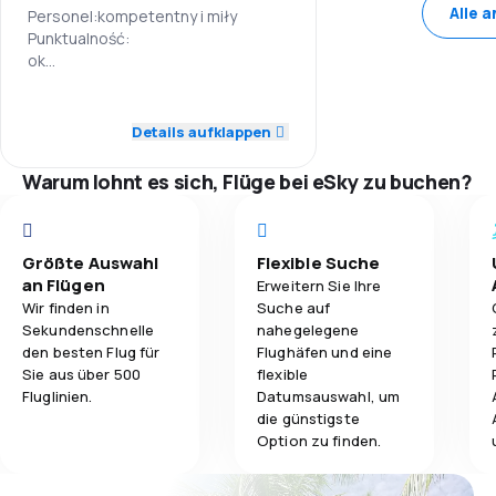
Alle 
Personel:kompetentny i miły
4,0
Reisekomfort
Punktualność:
ok
4,0
Sieć połączeń:
Gepäckbeförderung
ok
4,0
Personal
Ceny biletów:
Details aufklappen
4,0
Verpflegung
ok
4,0
Pünktlichkeit
Komfort podróży:
Warum lohnt es sich, Flüge bei eSky zu buchen?
ok
Przewóz bagażu:
4,0
Flugnetz
ok
Posiłki:
Größte Auswahl
Flexible Suche
4,0
Ticketpreise
ok
an Flügen
Erweitern Sie Ihre
Wir finden in
Suche auf
4,0
Reisekomfort
Sekundenschnelle
nahegelegene
den besten Flug für
Flughäfen und eine
Sie aus über 500
flexible
4,0
Gepäckbeförderung
Fluglinien.
Datumsauswahl, um
die günstigste
4,0
Verpflegung
Option zu finden.