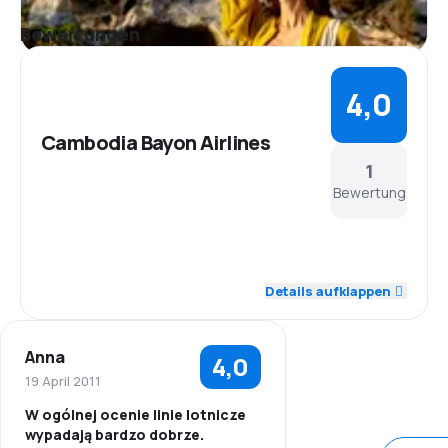
Bewertungen
4,0
Cambodia Bayon Airlines
1
Bewertung
4,0
Personal
Details aufklappen
4,0
Pünktlichkeit
Anna
4,0
4,0
Flugnetz
19 April 2011
W ogólnej ocenie linie lotnicze
4,0
Ticketpreise
wypadają bardzo dobrze.