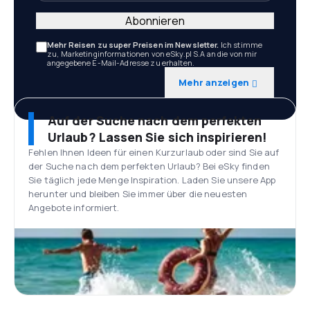
Abonnieren
Mehr Reisen zu super Preisen im Newsletter.
Ich stimme
zu, Marketinginformationen von eSky.pl S.A an die von mir
angegebene E-Mail-Adresse zu erhalten.
Mehr anzeigen
Auf der Suche nach dem perfekten
Urlaub? Lassen Sie sich inspirieren!
Fehlen Ihnen Ideen für einen Kurzurlaub oder sind Sie auf
der Suche nach dem perfekten Urlaub? Bei eSky finden
Sie täglich jede Menge Inspiration. Laden Sie unsere App
herunter und bleiben Sie immer über die neuesten
Angebote informiert.