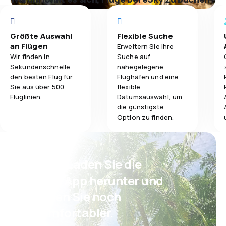
Größte Auswahl
Flexible Suche
an Flügen
Erweitern Sie Ihre
Wir finden in
Suche auf
Sekundenschnelle
nahegelegene
den besten Flug für
Flughäfen und eine
Sie aus über 500
flexible
Fluglinien.
Datumsauswahl, um
die günstigste
Option zu finden.
Psst! Laden Sie die
eSky App herunter und
reisen Sie noch
komfortabler.