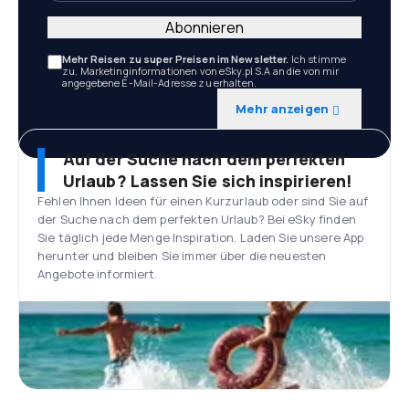
Abonnieren
Mehr Reisen zu super Preisen im Newsletter.
Ich stimme
zu, Marketinginformationen von eSky.pl S.A an die von mir
angegebene E-Mail-Adresse zu erhalten.
Mehr anzeigen
Auf der Suche nach dem perfekten
Urlaub? Lassen Sie sich inspirieren!
Fehlen Ihnen Ideen für einen Kurzurlaub oder sind Sie auf
der Suche nach dem perfekten Urlaub? Bei eSky finden
Sie täglich jede Menge Inspiration. Laden Sie unsere App
herunter und bleiben Sie immer über die neuesten
Angebote informiert.