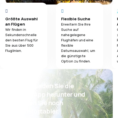
Größte Auswahl
Flexible Suche
an Flügen
Erweitern Sie Ihre
Wir finden in
Suche auf
Sekundenschnelle
nahegelegene
den besten Flug für
Flughäfen und eine
Sie aus über 500
flexible
Fluglinien.
Datumsauswahl, um
die günstigste
Option zu finden.
Psst! Laden Sie die
eSky App herunter und
reisen Sie noch
komfortabler.